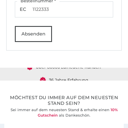
Bestellnummer *
EC
Absenden
Über 1.8 Millionen Meter Stoff versandfertig
Über 80000 zufriedene Kunden
36 Jahre Erfahrung
MÖCHTEST DU IMMER AUF DEM NEUESTEN
STAND SEIN?
Sei immer auf dem neuesten Stand & erhalte einen
10%
Gutschein
als Dankeschön.
Für den Stoffe Hemmers Newsletter anmelden