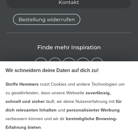
Kontakt
Bestellung widerrufen
Finde mehr Inspiration
Wir schneidern deine Daten auf dich zu!
Stoffe Hemmers
nutzt Cookies und andere Technologien um
zu gewährleisten, dass unsere Webseite
zuverlässig,
schnell und sicher
läuft; wir deine Nutzererfahrung mit
für
dich relevanten Inhalten
und
personalisierter Werbung
verbessern können und wir dir
bestmögliche Browsing-
In den niederländischen Sh
In den französisch
Nederlands
Français
Erfahrung bieten
.
(France)