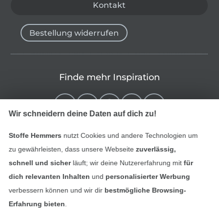
Kontakt
Bestellung widerrufen
Finde mehr Inspiration
Wir schneidern deine Daten auf dich zu!
Stoffe Hemmers
nutzt Cookies und andere Technologien um
zu gewährleisten, dass unsere Webseite
zuverlässig,
schnell und sicher
läuft; wir deine Nutzererfahrung mit
für
dich relevanten Inhalten
und
personalisierter Werbung
verbessern können und wir dir
bestmögliche Browsing-
In den niederländischen Sh
In den französisch
Nederlands
Français
Erfahrung bieten
.
(France)