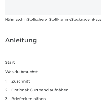
Nähmaschine
Stoffschere
Stoffklammern
Stecknadeln
Hausha
Anleitung
Start
Was du brauchst
Zuschnitt
Optional: Gurtband aufnähen
Briefecken nähen