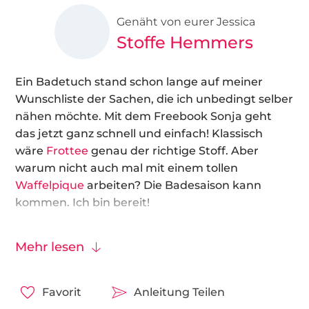
Genäht von eurer Jessica
Stoffe Hemmers
Ein Badetuch stand schon lange auf meiner
Wunschliste der Sachen, die ich unbedingt selber
nähen möchte. Mit dem Freebook Sonja geht
das jetzt ganz schnell und einfach! Klassisch
wäre
Frottee
genau der richtige Stoff. Aber
warum nicht auch mal mit einem tollen
Waffelpique
arbeiten? Die Badesaison kann
kommen. Ich bin bereit!
In dieser Anleitung habe ich das Badetuch in der
Mehr lesen
Größe: 90 x 180 cm genäht. Natürlich kannst du
völlig frei über deine Größe entscheiden.
Favorit
Anleitung Teilen
Ich wünsche viel Spaß beim Nachmachen!