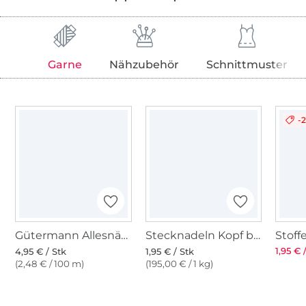
Garne
Nähzubehör
Schnittmuster
-
Gütermann Allesnäher (055) ocean
Stecknadeln Kopf bunt rund
1,95 € 
4,95 € / Stk
1,95 € / Stk
(2,48 € / 100 m)
(195,00 € / 1 kg)
Über 1.8 Millionen Meter Stoff versandfertig