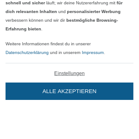
schnell und sicher
läuft; wir deine Nutzererfahrung mit
für
Impressum
dich relevanten Inhalten
und
personalisierter Werbung
verbessern können und wir dir
bestmögliche Browsing-
AGB
Erfahrung bieten
.
Datenschutz
Weitere Informationen findest du in unserer
Datenschutzerklärung
und in unserem
Impressum
.
Widerrufsrecht
Kontakt
Einstellungen
Bestellung widerrufen
ALLE AKZEPTIEREN
Finde mehr Inspiration
Die Stoffe Hemmers Portoflat: