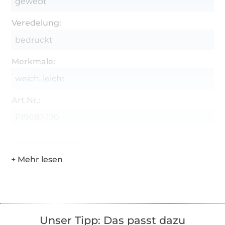
gewebt
Veredelung:
bedruckt
Merkmale:
weich, leicht
Art.Nr.:
P19087-170
Hersteller-Kontaktdaten
Unser Tipp: Das passt dazu