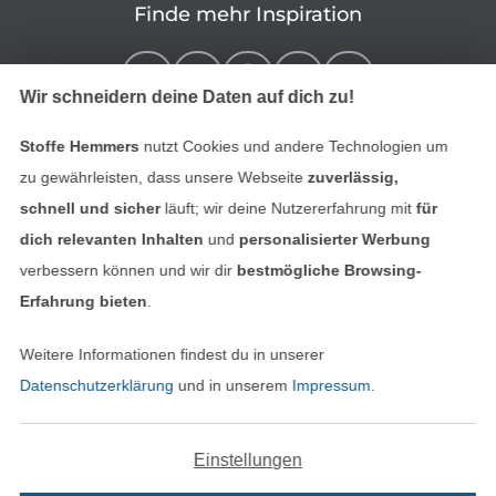
Finde mehr Inspiration
Wir schneidern deine Daten auf dich zu!
Stoffe Hemmers
nutzt Cookies und andere Technologien um
zu gewährleisten, dass unsere Webseite
zuverlässig,
schnell und sicher
läuft; wir deine Nutzererfahrung mit
für
dich relevanten Inhalten
und
personalisierter Werbung
verbessern können und wir dir
bestmögliche Browsing-
In den niederländischen Sh
In den französisch
Nederlands
Français
Erfahrung bieten
.
(France)
Weitere Informationen findest du in unserer
Deutsch
Datenschutzerklärung
und in unserem
Impressum
.
Alle Preise inkl. der gesetzl. MwSt.
Die durchgestrichenen Preise entsprechen dem
bisherigen Preis bei Stoffe Hemmers.
Einstellungen