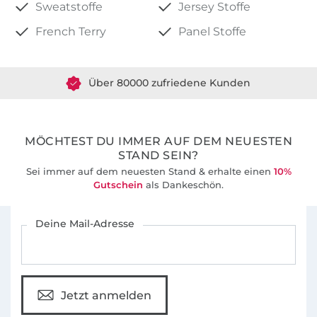
Sweatstoffe
Jersey Stoffe
French Terry
Panel Stoffe
Über 1.8 Millionen Meter Stoff versandfertig
Über 80000 zufriedene Kunden
36 Jahre Erfahrung
MÖCHTEST DU IMMER AUF DEM NEUESTEN
STAND SEIN?
Sei immer auf dem neuesten Stand & erhalte einen
10%
Gutschein
als Dankeschön.
Für den Stoffe Hemmers Newsletter anmelden
Deine Mail-Adresse
Jetzt anmelden