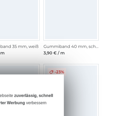
and 35 mm, weiß
Gummiband 40 mm, schwarz
/ m
3,90 € / m
-23%
Webseite
zuverlässig, schnell
erter Werbung
verbessern