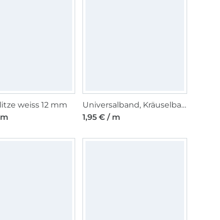
itze weiss 12 mm
Universalband, Kräuselband weiss
/ m
1,95 € / m