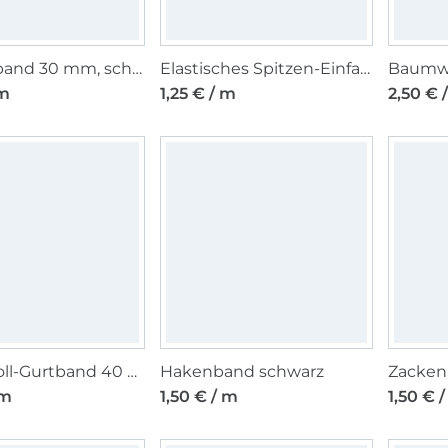
Gummiband 30 mm, schwarz
Elastisches Spitzen-Einfassband mit Stickerei schwarz 12 mm
 m
1,25 € / m
2,50 € 
Baumwoll-Gurtband 40 mm, schwarz
Hakenband schwarz
 m
1,50 € / m
1,50 € 