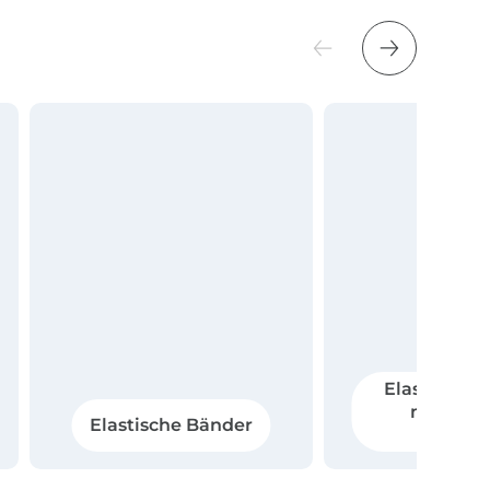
Elastische 
mit Spit
Elastische Bänder
Rüsch