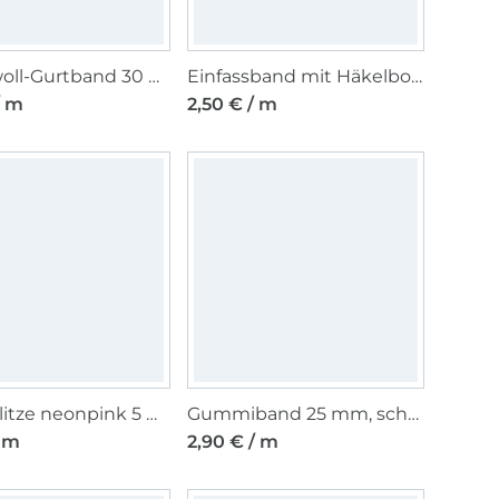
Baumwoll-Gurtband 30 mm, sand
Einfassband mit Häkelborte, weiss 13 mm
/ m
2,50 € / m
Zackenlitze neonpink 5 mm
Gummiband 25 mm, schwarz
/ m
2,90 € / m