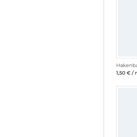
Hakenba
1,50 € /