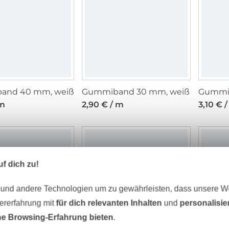
and 40 mm, weiß
Gummiband 30 mm, weiß
Gummib
 m
2,90 € / m
3,10 € 
f dich zu!
 und andere Technologien um zu gewährleisten, dass unsere 
zererfahrung mit
für dich relevanten Inhalten
und
personalisi
e Browsing-Erfahrung bieten
.