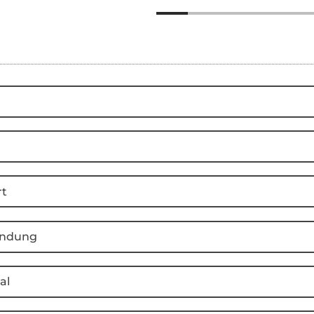
rt
ndung
al