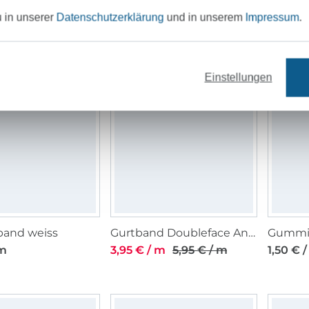
u in unserer
Datenschutzerklärung
und in unserem
Impressum
.
and 20 mm, weiß
Gummiband 25 mm, weiß
 m
2,70 € / m
2,25 € 
Einstellungen
-34%
band weiss
Gurtband Doubleface Animal Print, beige
 m
3,95 € / m
5,95 € / m
1,50 € 