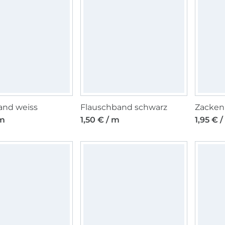
nd weiss
Flauschband schwarz
Zackenl
 m
1,50 € / m
1,95 € 