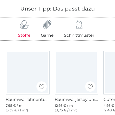
Unser Tipp: Das passt dazu
Stoffe
Garne
Schnittmuster
Baumwollfahnentuch, pink
Baumwolljersey uni, pink
7,95 € / m
12,95 € / m
4,95 € 
(5,37 € / 1 m²)
(8,75 € / 1 m²)
(2,48 €