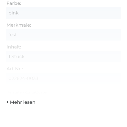
Farbe:
pink
Merkmale:
fest
Inhalt:
1 Stück
Art.Nr.:
022624-0033
Hersteller-Kontaktdaten