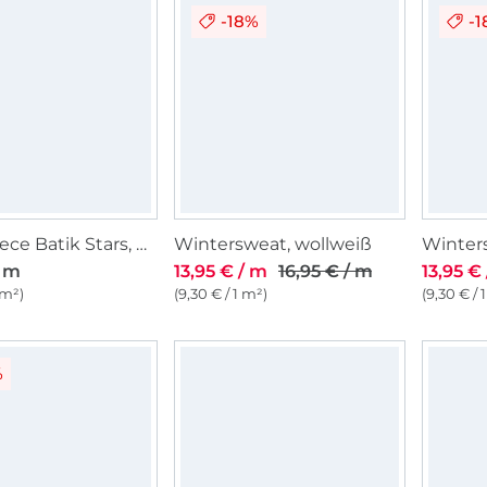
-18%
-
Alpenfleece Batik Stars, beere
Wintersweat, wollweiß
Winters
/ m
13,95 € / m
16,95 € / m
13,95 €
 m²)
(9,30 € / 1 m²)
(9,30 € / 
%