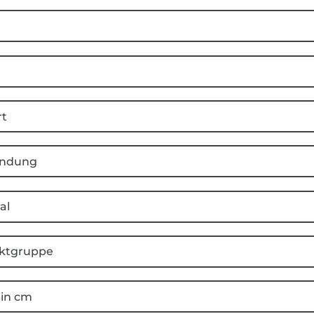
rt
ndung
al
ktgruppe
 in cm