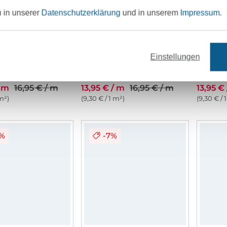
u in unserer
Datenschutzerklärung
und in unserem
Impressum
.
Einstellungen
eat, hellpetrol
Wintersweat, beige meliert
Winters
/ m
16,95 € / m
13,95 € / m
16,95 € / m
13,95 €
 m²)
(9,30 € / 1 m²)
(9,30 € / 
8%
-7%