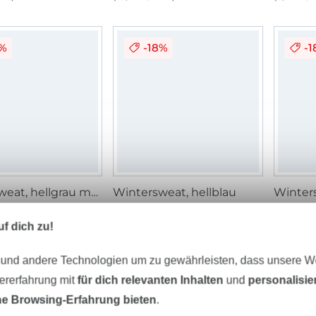
8%
-18%
-
Wintersweat, hellgrau meliert
Wintersweat, hellblau
Winter
/ m
16,95 € / m
13,95 € / m
16,95 € / m
13,95 €
 m²)
(9,30 € / 1 m²)
(9,30 € / 
f dich zu!
 und andere Technologien um zu gewährleisten, dass unsere 
8%
-18%
-
zererfahrung mit
für dich relevanten Inhalten
und
personalisi
e Browsing-Erfahrung bieten
.