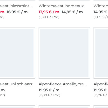
Wintersweat, blassmint meliert
Wintersweat, bordeaux
/ m
16,95 € / m
13,95 € / m
14,95 € / m
14,95 €
 m²)
(9,30 € / 1 m²)
(10,31 € /
weat uni schwarz
Alpenfleece Amelie, creme
/ m
19,95 € / m
19,95 €
 m²)
(13,30 € / 1 m²)
(13,76 € /