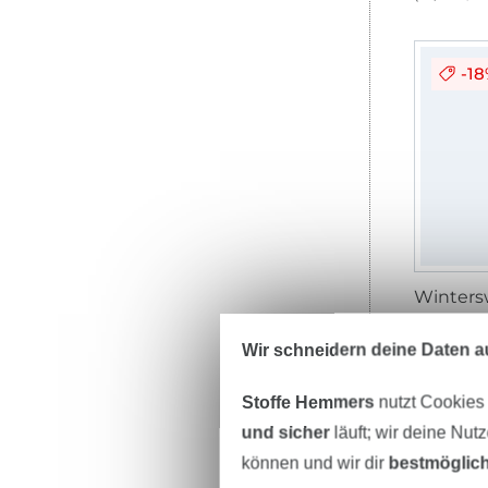
-1
13,95 € 
(9,30 € / 1
Wir schneidern deine Daten au
Stoffe Hemmers
nutzt Cookies
-1
und sicher
läuft; wir deine Nut
können und wir dir
bestmöglich