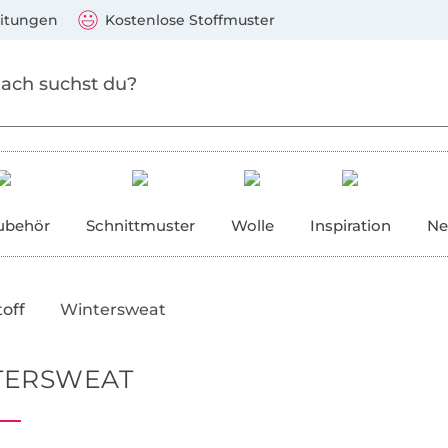
Zu den Produkten springen
Weiter zur Suche
)
Visa, Mastercard, PayPal, Giropay, Kauf auf Rechnung, V
eitungen
Kostenlose Stoffmuster
ubehör
Schnittmuster
Wolle
Inspiration
Ne
off
Wintersweat
TERSWEAT