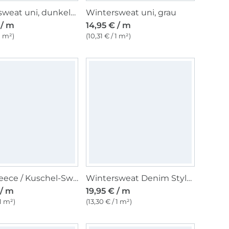
Wintersweat uni, dunkelgrün
Wintersweat uni, grau
 / m
14,95 € / m
 1 m²)
(10,31 € / 1 m²)
Alpenfleece / Kuschel-Sweatshirt Graffiti Letters, multicolor
Wintersweat Denim Style, dunkelblau
 / m
19,95 € / m
 1 m²)
(13,30 € / 1 m²)