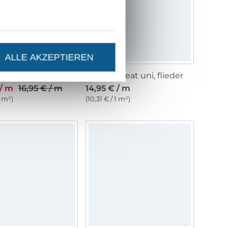
ALLE AKZEPTIEREN
weat, royalblau
Wintersweat uni, flieder
 / m
16,95 € / m
14,95 € / m
1 m²)
(10,31 € / 1 m²)