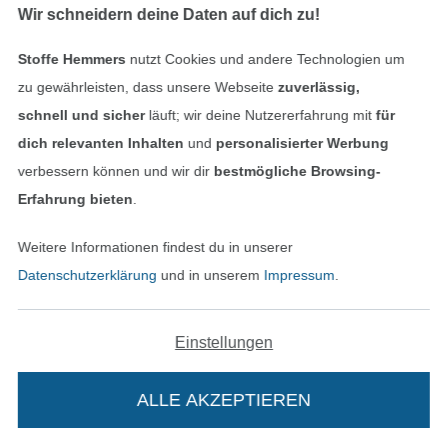
Wir schneidern deine Daten auf dich zu!
Stoffe Hemmers
nutzt Cookies und andere Technologien um
zu gewährleisten, dass unsere Webseite
zuverlässig,
Baumwoll Musselin Fruits & Flowers 250cm, altrosa
Baumwoll Musselin Big Stars, wollweiß
schnell und sicher
läuft; wir deine Nutzererfahrung mit
für
18,95 € / m
9,95 € / m
dich relevanten Inhalten
und
personalisierter Werbung
(7,58 € / 1 m²)
(6,63 € / 1 m²)
verbessern können und wir dir
bestmögliche Browsing-
Erfahrung bieten
.
Weitere Informationen findest du in unserer
Datenschutzerklärung
und in unserem
Impressum
.
Einstellungen
Baumwoll Musselin Big Stripes, marine
Baumwoll Musselin Summer Flowers, gelb
ALLE AKZEPTIEREN
9,95 € / m
14,95 € / m
(6,63 € / 1 m²)
(11,07 € / 1 m²)