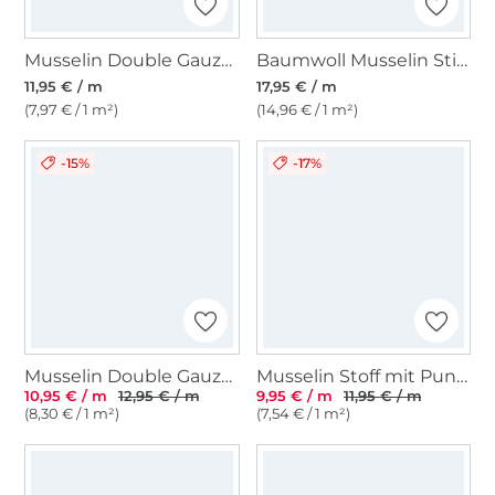
Musselin Double Gauze Golden Dots, stein
Baumwoll Musselin Stickerei Flower Lines, grün
11,95 € / m
17,95 € / m
(7,97 € / 1 m²)
(14,96 € / 1 m²)
-15%
-17%
Musselin Double Gauze Kleine Anker, terracotta
Musselin Stoff mit Punkten, marine
10,95 € / m
12,95 € / m
9,95 € / m
11,95 € / m
(8,30 € / 1 m²)
(7,54 € / 1 m²)