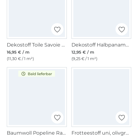
Dekostoff Toile Savoie Ski Resort, hellbeige
Dekostoff Halbpanama Hühner
16,95 € / m
12,95 € / m
(11,30 € / 1 m²)
(9,25 € / 1 m²)
Bald lieferbar
Baumwoll Popeline Ranken 2, dunkelrot
Frotteestoff uni, olivgrün