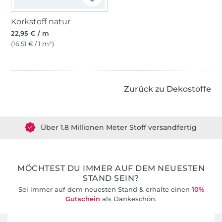
Korkstoff natur
22,95 € / m
(16,51 € / 1 m²)
Zurück zu Dekostoffe
Über 1.8 Millionen Meter Stoff versandfertig
Über 80000 zufriedene Kunden
MÖCHTEST DU IMMER AUF DEM NEUESTEN
36 Jahre Erfahrung
STAND SEIN?
Sei immer auf dem neuesten Stand & erhalte einen
10%
Gutschein
als Dankeschön.
Für den Stoffe Hemmers Newsletter anmelden