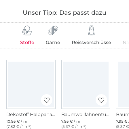
Unser Tipp: Das passt dazu
Stoffe
Garne
Reissverschlüsse
Nä
Dekostoff Halbpanama Kombinationsstoff natur
Baumwollfahnentuch schlamm, hell
10,95 € / m
7,95 € / m
7,95 €
(7,82 € / 1 m²)
(5,37 € / 1 m²)
(5,37 €