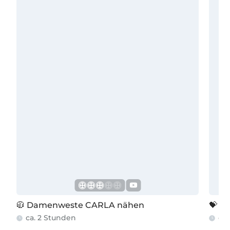
🧥 Damenweste CARLA nähen
💝 H
ca. 2 Stunden
ca.