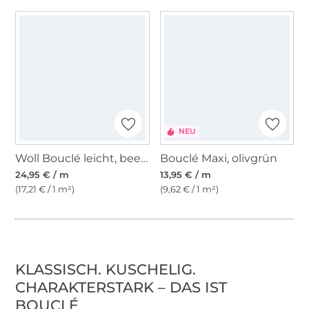
NEU
Woll Bouclé leicht, beere
Bouclé Maxi, olivgrün
24,95 € / m
13,95 € / m
(17,21 € / 1 m²)
(9,62 € / 1 m²)
KLASSISCH. KUSCHELIG.
CHARAKTERSTARK – DAS IST
BOUCLÉ