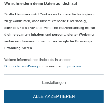
kleine Nähfehler optisch fast von selbst –
Wir schneidern deine Daten auf dich zu!
das macht Bouclé auch für Anfänger
interessant.
Stoffe Hemmers
nutzt Cookies und andere Technologien um
zu gewährleisten, dass unsere Webseite
zuverlässig,
Pflegeleicht und formstabil:
Bouclé
schnell und sicher
läuft; wir deine Nutzererfahrung mit
für
knittert kaum und muss in der Regel
nicht gebügelt werden – ein echter
dich relevanten Inhalten
und
personalisierter Werbung
Vorteil im Alltag.
verbessern können und wir dir
bestmögliche Browsing-
Erfahrung bieten
.
Vielseitig kombinierbar:
Ob mit
Futterstoffen, Schurwolle oder Kunstfaser:
Weitere Informationen findest du in unserer
Bouclé passt sich vielen Nähideen an und
Datenschutzerklärung
und in unserem
Impressum
.
verleiht ihnen eine ganz besondere
Ausstrahlung.
Einstellungen
ALLE AKZEPTIEREN
Zurück zu Stoffarten