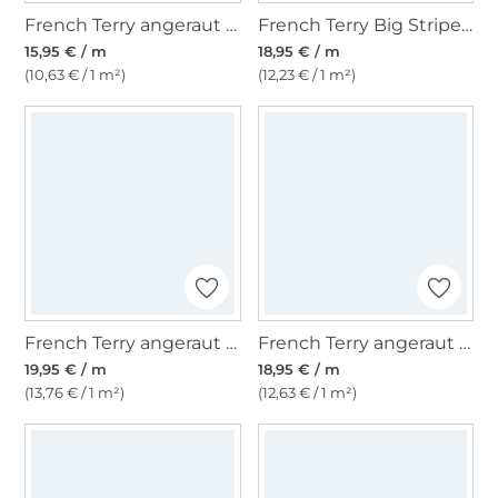
French Terry angeraut Flower Art, olivgrün
French Terry Big Stripes, pink
15,95 € / m
18,95 € / m
(10,63 € / 1 m²)
(12,23 € / 1 m²)
French Terry angeraut Fußball, dunkelblau
French Terry angeraut Leo Spots, beige
19,95 € / m
18,95 € / m
(13,76 € / 1 m²)
(12,63 € / 1 m²)