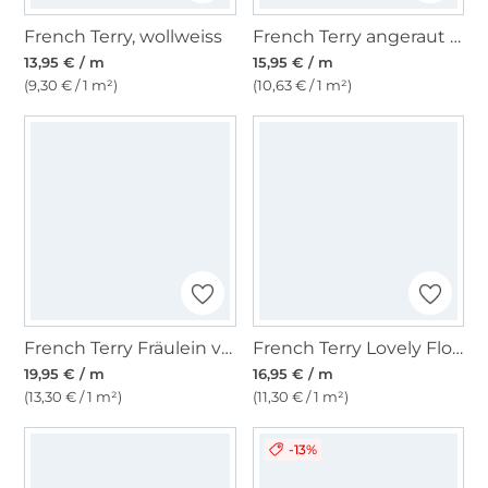
French Terry, wollweiss
French Terry angeraut Flower Art, creme
13,95 € / m
15,95 € / m
(9,30 € / 1 m²)
(10,63 € / 1 m²)
French Terry Fräulein von Julie Blockstreifen, pink/orange
French Terry Lovely Flowers, aubergine
19,95 € / m
16,95 € / m
(13,30 € / 1 m²)
(11,30 € / 1 m²)
-13%