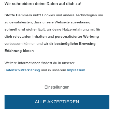
Wir schneidern deine Daten auf dich zu!
NEU
NEU
Stoffe Hemmers
nutzt Cookies und andere Technologien um
French Terry angeraut Colour Stripes, rosa
French Terry angeraut Colour Stripes, grün
zu gewährleisten, dass unsere Webseite
zuverlässig,
15,95 € / m
15,95 € / m
schnell und sicher
läuft; wir deine Nutzererfahrung mit
für
(11,00 € / 1 m²)
(11,00 € / 1 m²)
dich relevanten Inhalten
und
personalisierter Werbung
Bald lieferbar
verbessern können und wir dir
bestmögliche Browsing-
Erfahrung bieten
.
Weitere Informationen findest du in unserer
Datenschutzerklärung
und in unserem
Impressum
.
NEU
Einstellungen
French Terry angeraut Little Cow, schwarz
French Terry Uni angeraut, bordeaux
13,95 € / m
15,95 € / m
18,95 € / m
(9,00 € / 1 m²)
ALLE AKZEPTIEREN
(13,07 € / 1 m²)