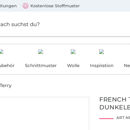
Zum Hauptinhalt springen
Weiter zur Suche
)
Visa, Mastercard, PayPal, Giropay, Kauf auf Rechnung, V
eitungen
Kostenlose Stoffmuster
ubehör
Schnittmuster
Wolle
Inspiration
Ne
Terry
FRENCH 
DUNKEL
ART.NR
1802023
Centexbel