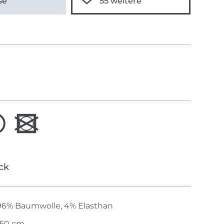
sé
ick
96% Baumwolle, 4% Elasthan
150 cm