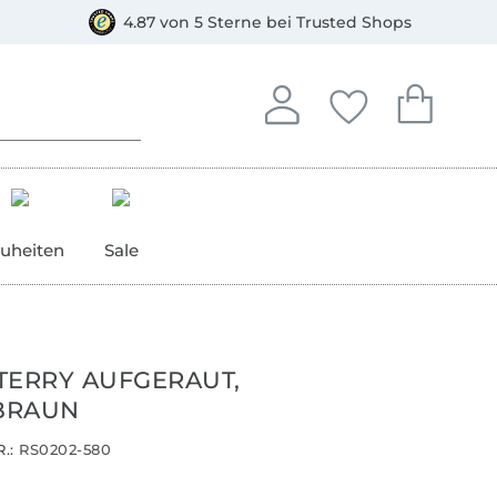
orkasse
4.87 von 5 Sterne bei Trusted Shops
In deinem Konto anmelden o
Du hast keine Artike
Du hast kein
Anmelden
Deine Favorite
Dein W
uheiten
Sale
TERRY AUFGERAUT,
BRAUN
.:
RS0202-580