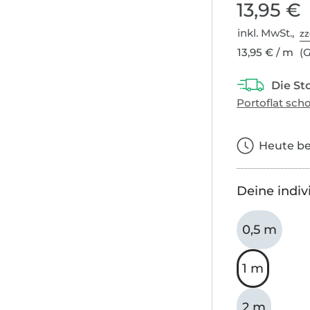
13,95 €
inkl. MwSt.,
zz
13,95 € / m
(G
Heute bes
Deine indiv
0,5 m
1 m
2 m