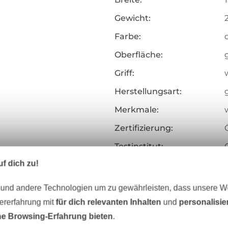
Gewicht:
Farbe:
Oberfläche:
Griff:
Herstellungsart:
Merkmale:
Zertifizierung:
Testinstitut:
f dich zu!
Zertifikatsnummer:
Art.Nr.:
 und andere Technologien um zu gewährleisten, dass unsere 
zererfahrung mit
für dich relevanten Inhalten
und
personalisi
Hersteller-Kontaktdaten
e Browsing-Erfahrung bieten
.