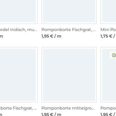
Perlenkordel Indisch, multicolor
Pomponborte Fischgrat, dunkelblau
 m
1,95 € / m
1,75 € 
Pomponborte Fischgrat, schwarz
Pomponborte mittelgroß, schwarz 20 mm
 m
1,95 € / m
1,95 € 