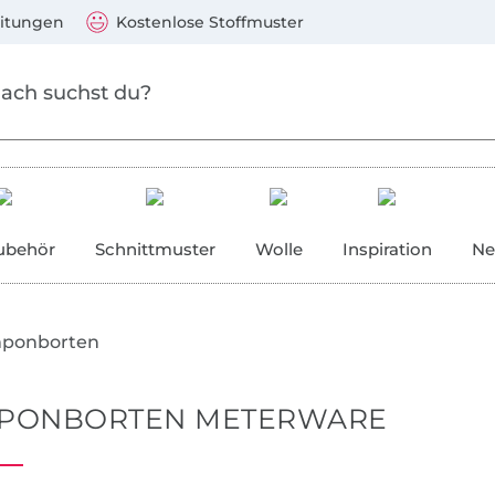
Zu den Produkten springen
Weiter zur Suche
)
Visa, Mastercard, PayPal, Giropay, Kauf auf Rechnung, V
eitungen
Kostenlose Stoffmuster
ubehör
Schnittmuster
Wolle
Inspiration
Ne
ponborten
PONBORTEN METERWARE