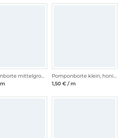
Pomponborte mittelgroß, 20 mm, wollweiss
Pomponborte klein, honiggelb
/ m
1,50 € / m