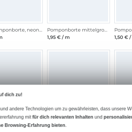
Mini Pomponborte, neonorange 10 mm
Pomponborte mittelgroß, rosa 20 mm
Pompon
 m
1,95 € / m
1,50 € 
f dich zu!
 und andere Technologien um zu gewährleisten, dass unsere 
zererfahrung mit
für dich relevanten Inhalten
und
personalisi
orte Inka, rosa
Mini Pomponborte, türkis 10 mm
e Browsing-Erfahrung bieten
.
 m
1,75 € / m
1,50 € 