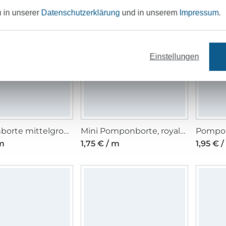
u in unserer
Datenschutzerklärung
und in unserem
Impressum
.
Einstellungen
Pomponborte mittelgroß, apfelgrün 20 mm
Mini Pomponborte, royalblau 10 mm
 m
1,75 € / m
1,95 € 