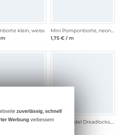
borte klein, weiss
Mini Pomponborte, neongrün 10 mm
/ m
1,75 € / m
Webseite
zuverlässig, schnell
erter Werbung
verbessern
Pomponborte klein, helltaupe
Perlenkordel Dreadlocks, multicolor
/ m
3,95 € / m