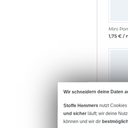
1,75 € /
Wir schneidern deine Daten au
Stoffe Hemmers
nutzt Cookies
und sicher
läuft; wir deine Nut
Pomponb
können und wir dir
bestmöglich
2,50 € /