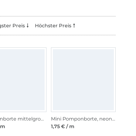
gster Preis
Höchster Preis
Pomponborte mittelgroß, pink 20 mm
Mini Pomponborte, neongelb 10 mm
/ m
1,75 € / m