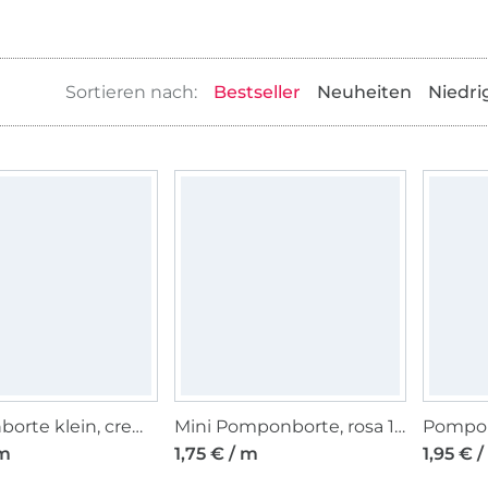
Bestseller
Neuheiten
Niedri
Pomponborte klein, creme
Mini Pomponborte, rosa 10 mm
 m
1,75 € / m
1,95 € 