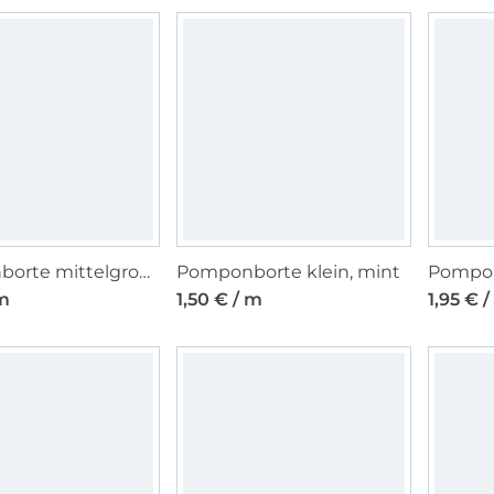
Pomponborte mittelgroß, 20 mm, weiss
Pomponborte klein, mint
 m
1,50 € / m
1,95 € 