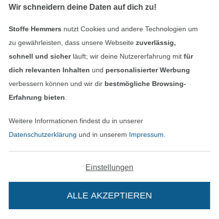
Wir schneidern deine Daten auf dich zu!
Stoffe Hemmers
nutzt Cookies und andere Technologien um
zu gewährleisten, dass unsere Webseite
zuverlässig,
schnell und sicher
läuft; wir deine Nutzererfahrung mit
für
Beschichtete Baumwolle Abstract Shapes, flieder
Baumwoll Zefir Karo 17 mm, grün
dich relevanten Inhalten
und
personalisierter Werbung
14,95 € / m
9,95 € / m
verbessern können und wir dir
bestmögliche Browsing-
(10,31 € / 1 m²)
(7,11 € / 1 m²)
Erfahrung bieten
.
Weitere Informationen findest du in unserer
Datenschutzerklärung
und in unserem
Impressum
.
Einstellungen
ALLE AKZEPTIEREN
Baumwollstoff Popeline zitronengelb
Baumwoll-Köper khaki
8,95 € / m
12,95 € / m