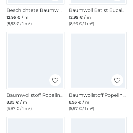
Beschichtete Baumwolle Punkte, hellmint
Baumwoll Batist Eucalyptus Leaves, altgrün
12,95 € / m
12,95 € / m
(8,93 € / 1 m²)
(8,93 € / 1 m²)
Baumwollstoff Popeline khaki
Baumwollstoff Popeline dunkeltürkis
8,95 € / m
8,95 € / m
(5,97 € / 1 m²)
(5,97 € / 1 m²)