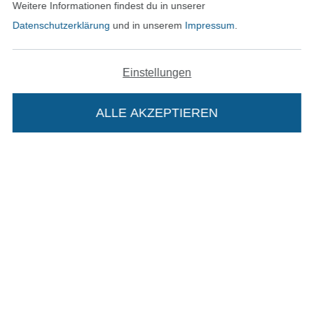
Weitere Informationen findest du in unserer
Datenschutzerklärung
und in unserem
Impressum
.
Widerrufsrecht
Kontakt
Einstellungen
Bestellung widerrufen
ALLE AKZEPTIEREN
Finde mehr Inspiration
Die Stoffe Hemmers Portoflat:
Beschreibung:
Beim Kauf der Portoflat bekommst du sechs
Monate versandkostenfreie Lieferung ab einem