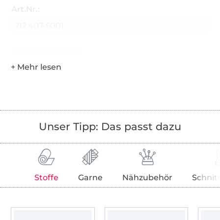
Art.Nr.:
212.407-5001
Hersteller-Kontaktdaten
Unser Tipp: Das passt dazu
Stoffe
Garne
Nähzubehör
Schnit