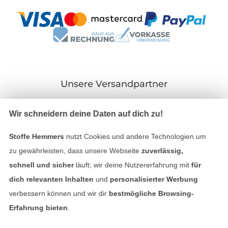
Unsere Versandpartner
Wir schneidern deine Daten auf dich zu!
Stoffe Hemmers
nutzt Cookies und andere Technologien um
In den deutschen Shop wechseln (aktuell gewählt
zu gewährleisten, dass unsere Webseite
zuverlässig,
schnell und sicher
läuft; wir deine Nutzererfahrung mit
für
Impressum
dich relevanten Inhalten
und
personalisierter Werbung
verbessern können und wir dir
bestmögliche Browsing-
AGB
Erfahrung bieten
.
Datenschutz