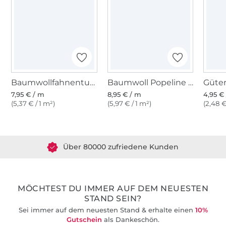
Baumwollfahnentuch, schwarz
Baumwoll Popeline schwarz
7,95 € / m
8,95 € / m
4,95 € 
(5,37 € / 1 m²)
(5,97 € / 1 m²)
(2,48 €
Über 1.8 Millionen Meter Stoff versandfertig
Über 80000 zufriedene Kunden
36 Jahre Erfahrung
MÖCHTEST DU IMMER AUF DEM NEUESTEN
STAND SEIN?
Sei immer auf dem neuesten Stand & erhalte einen
10%
Gutschein
als Dankeschön.