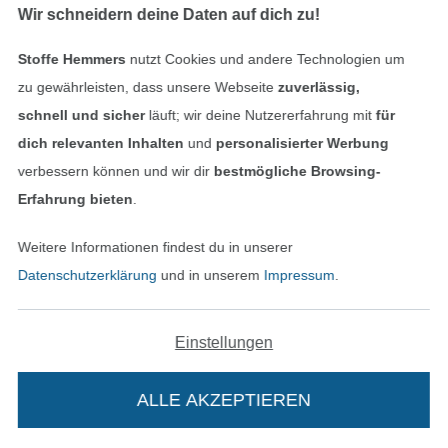
Wir schneidern deine Daten auf dich zu!
Stoffe Hemmers
nutzt Cookies und andere Technologien um
zu gewährleisten, dass unsere Webseite
zuverlässig,
schnell und sicher
läuft; wir deine Nutzererfahrung mit
für
dich relevanten Inhalten
und
personalisierter Werbung
Note 4.87 / 5 aus 5307 Bewertungen der letzten
verbessern können und wir dir
bestmögliche Browsing-
12 Monate
Erfahrung bieten
.
Weitere Informationen findest du in unserer
06.08.2026
Datenschutzerklärung
und in unserem
Impressum
.
Alles super - von der Auswahl, Bestellung, bis
zur Lieferung!
Einstellungen
Alle 82968 Bewertungen ansehen
ALLE AKZEPTIEREN