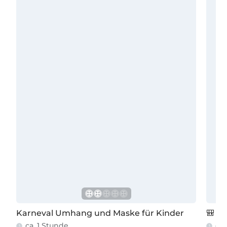
Karneval Umhang und Maske für Kinder
🎒 F
ca. 1 Stunde
ca.