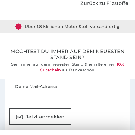
Zurück zu Filzstoffe
Über 1.8 Millionen Meter Stoff versandfertig
Über 80000 zufriedene Kunden
MÖCHTEST DU IMMER AUF DEM NEUESTEN
36 Jahre Erfahrung
STAND SEIN?
Sei immer auf dem neuesten Stand & erhalte einen
10%
Gutschein
als Dankeschön.
Für den Stoffe Hemmers Newsletter anmelden
Deine Mail-Adresse
Jetzt anmelden