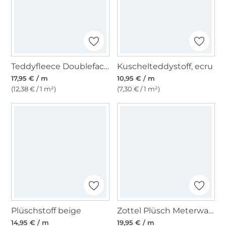
Teddyfleece Doubleface, hellbraun
Kuschelteddystoff, ecru
17,95 € / m
10,95 € / m
(12,38 € / 1 m²)
(7,30 € / 1 m²)
Plüschstoff beige
Zottel Plüsch Meterware schwarz
14,95 € / m
19,95 € / m