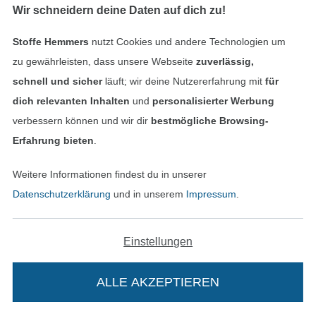
Wir schneidern deine Daten auf dich zu!
18,95 € / m
19,95 € / m
(12,23 € / 1 m²)
(13,76 € / 1 m²)
Stoffe Hemmers
nutzt Cookies und andere Technologien um
zu gewährleisten, dass unsere Webseite
zuverlässig,
schnell und sicher
läuft; wir deine Nutzererfahrung mit
für
dich relevanten Inhalten
und
personalisierter Werbung
verbessern können und wir dir
bestmögliche Browsing-
Erfahrung bieten
.
Weitere Informationen findest du in unserer
Datenschutzerklärung
und in unserem
Impressum
.
Kunstfell Streifen, hellbraun
Teddyfleece Doubleface, limette
14,95 € / m
17,95 € / m
(9,65 € / 1 m²)
(12,38 € / 1 m²)
Einstellungen
-17%
ALLE AKZEPTIEREN