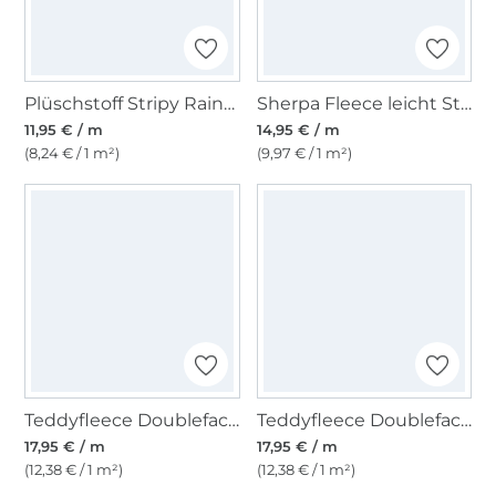
Plüschstoff Stripy Rainbow, lila
Sherpa Fleece leicht Stickerei Wildflowers, blau
11,95 € / m
14,95 € / m
(8,24 € / 1 m²)
(9,97 € / 1 m²)
Teddyfleece Doubleface, dunkelblau
Teddyfleece Doubleface, blassgrün
17,95 € / m
17,95 € / m
(12,38 € / 1 m²)
(12,38 € / 1 m²)