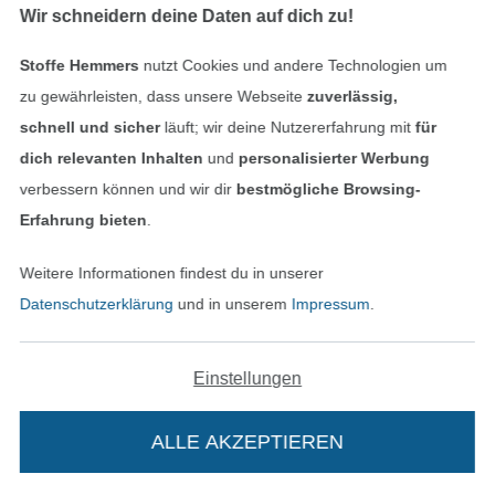
(14,25 € / 1 m²)
(14,25 € / 1 m²)
Wir schneidern deine Daten auf dich zu!
-47%
-13%
Stoffe Hemmers
nutzt Cookies und andere Technologien um
zu gewährleisten, dass unsere Webseite
zuverlässig,
schnell und sicher
läuft; wir deine Nutzererfahrung mit
für
dich relevanten Inhalten
und
personalisierter Werbung
verbessern können und wir dir
bestmögliche Browsing-
Erfahrung bieten
.
Polsterstoff Velvet Touch, dunkelgrau
Nappalederimitat marineblau
Weitere Informationen findest du in unserer
7,95 € / m
14,95 € / m
12,95 € / m
14,95 € / m
Datenschutzerklärung
und in unserem
Impressum
.
(5,30 € / 1 m²)
(9,59 € / 1 m²)
-17%
-17%
Einstellungen
ALLE AKZEPTIEREN