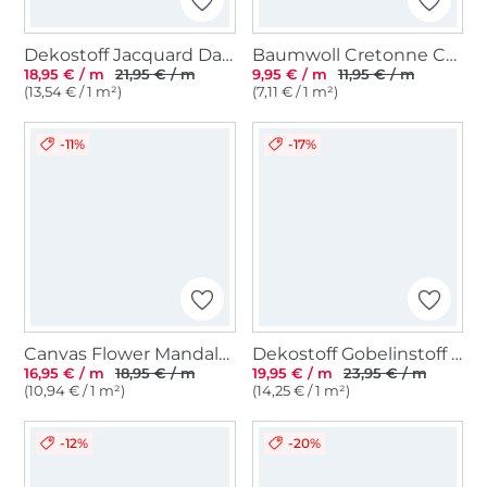
Dekostoff Jacquard Dackel, beige
Baumwoll Cretonne Coffee Break, wollweiß
18,95 € / m
21,95 € / m
9,95 € / m
11,95 € / m
(13,54 € / 1 m²)
(7,11 € / 1 m²)
-11%
-17%
Canvas Flower Mandala, orange
Dekostoff Gobelinstoff Strawberry Jam, beige
16,95 € / m
18,95 € / m
19,95 € / m
23,95 € / m
(10,94 € / 1 m²)
(14,25 € / 1 m²)
-12%
-20%