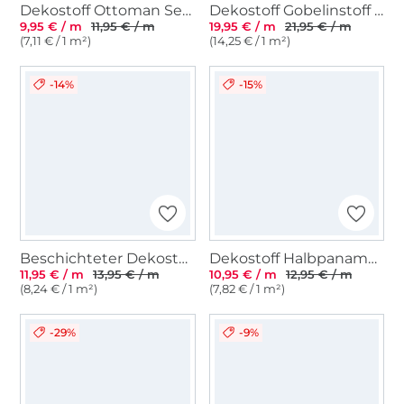
Dekostoff Ottoman Segelboote, wollweiß
Dekostoff Gobelinstoff Library Book Cover, schwarz
9,95 € / m
11,95 € / m
19,95 € / m
21,95 € / m
(7,11 € / 1 m²)
(14,25 € / 1 m²)
-14%
-15%
Beschichteter Dekostoff Canvas Zitronen. natur
Dekostoff Halbpanama Animal Print
11,95 € / m
13,95 € / m
10,95 € / m
12,95 € / m
(8,24 € / 1 m²)
(7,82 € / 1 m²)
-29%
-9%