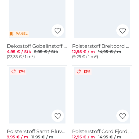
PANEL
Dekostoff Gobelinstoff Osterhase Panel, 46 x 46 cm
Polsterstoff Breitcord Hyper, taubenblau
4,95 € / Stk
5,95 € / Stk
12,95 € / m
14,95 € / m
(23,35 € / 1 m²)
(9,25 € / 1 m²)
-17%
-13%
Polsterstoff Samt Bluvel, dunkelblau
Polsterstoff Cord Fjord, nachtblau
9,95 € / m
11,95 € / m
12,95 € / m
14,95 € / m