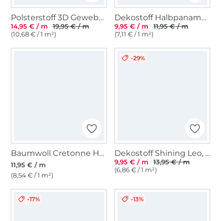
Polsterstoff 3D Gewebe Sonic, creme
Dekostoff Halbpanama Maritime Signs, beige
14,95 € / m
19,95 € / m
9,95 € / m
11,95 € / m
(10,68 € / 1 m²)
(7,11 € / 1 m²)
-29%
Baumwoll Cretonne Hunde, beige
Dekostoff Shining Leo, wollweiss
9,95 € / m
13,95 € / m
11,95 € / m
(6,86 € / 1 m²)
(8,54 € / 1 m²)
-17%
-13%