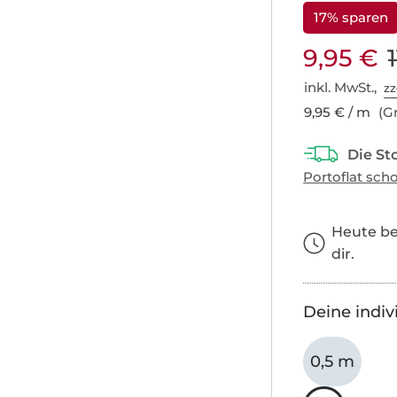
17% sparen
9,95 €
inkl. MwSt.,
zz
9,95 € / m
(Gr
Heute bes
dir.
Deine indiv
0,5 m