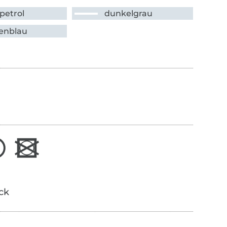
petrol
dunkelgrau
enblau
ick