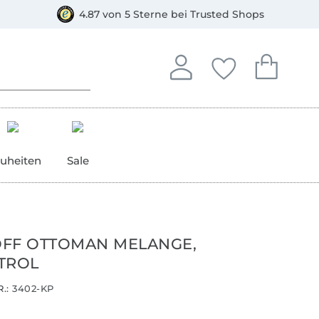
orkasse
4.87 von 5 Sterne bei Trusted Shops
In deinem Konto anmelden o
Du hast keine Artike
Du hast kein
Anmelden
Deine Favorite
Dein W
uheiten
Sale
FF OTTOMAN MELANGE,
TROL
.:
3402-KP