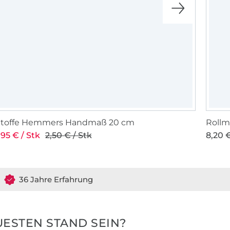
Stoffe Hemmers Handmaß 20 cm
Rollm
,95 € / Stk
2,50 € / Stk
8,20 €
36 Jahre Erfahrung
ESTEN STAND SEIN?