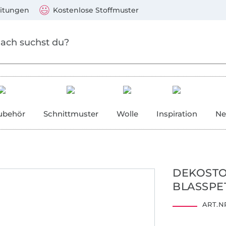
Zum Hauptinhalt springen
Weiter zur Suche
)
Visa, Mastercard, PayPal, Giropay, Kauf auf Rechnung, V
eitungen
Kostenlose Stoffmuster
ubehör
Schnittmuster
Wolle
Inspiration
Ne
DEKOSTO
BLASSPE
ART.NR