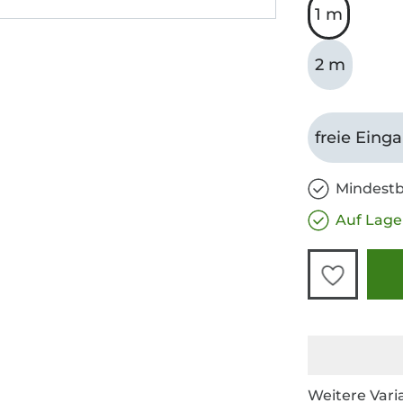
1 m
2 m
freie Eing
Mindestb
Auf Lage
Weitere Vari