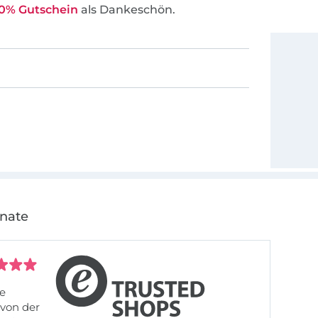
0% Gutschein
als Dankeschön.
onate
fe
von der