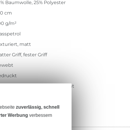
5% Baumwolle, 25% Polyester
40 cm
00 g/m²
asspetrol
xturiert, matt
atter Griff, fester Griff
ewebt
edruckt
icht, strapazierfähig, pflegeleicht
402-KP
Webseite
zuverlässig, schnell
erter Werbung
verbessern