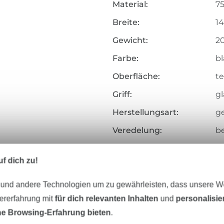
Material:
7
Breite:
1
Gewicht:
2
Farbe:
bl
Oberfläche:
te
Griff:
gl
Herstellungsart:
g
Veredelung:
b
Merkmale:
le
f dich zu!
Art.Nr.:
3
 und andere Technologien um zu gewährleisten, dass unsere 
Hersteller-Kontaktdaten
zererfahrung mit
für dich relevanten Inhalten
und
personalisi
e Browsing-Erfahrung bieten
.