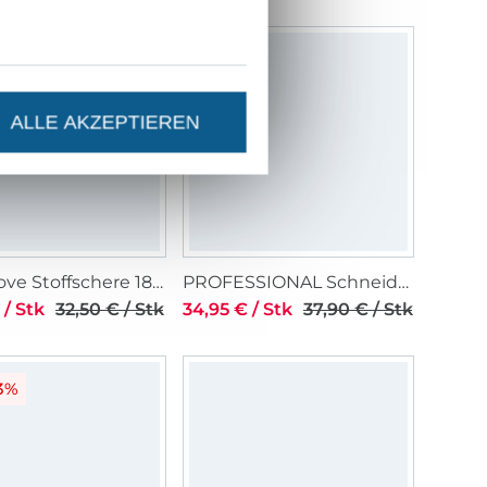
3%
-8%
ALLE AKZEPTIEREN
Prym Love Stoffschere 18 cm
PROFESSIONAL Schneiderschere 8 3/4" 23 cm
 / Stk
32,50 € / Stk
34,95 € / Stk
37,90 € / Stk
3%