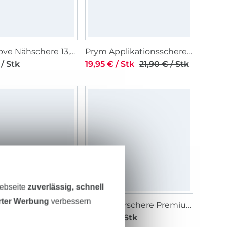
Prym Love Nähschere 13,5 cm, pink
Prym Applikationsschere 15 cm roségold
 / Stk
19,95 € / Stk
21,90 € / Stk
Webseite
zuverlässig, schnell
erter Werbung
verbessern
Schneiderschere Premium Linkshänder 21,0 cm
Schneiderschere Premium 19,0 cm
/ Stk
29,00 € / Stk