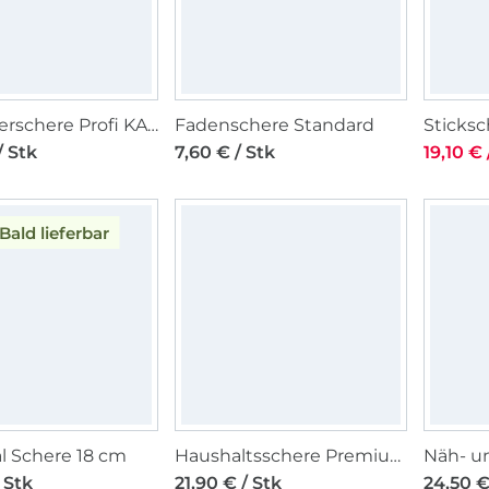
Schneiderschere Profi KAI 25 cm, schwarz
Fadenschere Standard
/ Stk
7,60 € / Stk
19,10 € 
Bald lieferbar
l Schere 18 cm
Haushaltsschere Premium 15,9 cm
 Stk
21,90 € / Stk
24,50 €