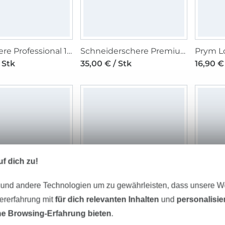
Stoffschere Professional 13,5 cm
Schneiderschere Premium 22,9 cm
 Stk
35,00 € / Stk
16,90 €
f dich zu!
 und andere Technologien um zu gewährleisten, dass unsere 
zererfahrung mit
für dich relevanten Inhalten
und
personalisi
Prym Fadenschere Professional 12 cm 4 1/2"
Prym Stickschere Storch
e Browsing-Erfahrung bieten
.
 Stk
13,50 € / Stk
31,50 € 