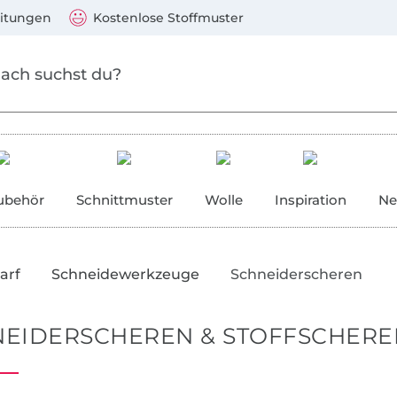
Zu den Produkten springen
Weiter zur Suche
)
Visa, Mastercard, PayPal, Giropay, Kauf auf Rechnung, V
eitungen
Kostenlose Stoffmuster
ubehör
Schnittmuster
Wolle
Inspiration
Ne
arf
Schneidewerkzeuge
Schneiderscheren
NEIDERSCHEREN & STOFFSCHERE