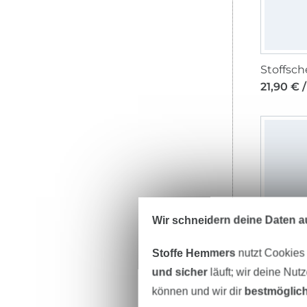
21,90 € /
Wir schneidern deine Daten au
Stoffe Hemmers
nutzt Cookies
und sicher
läuft; wir deine Nut
können und wir dir
bestmöglich
19,20 € /