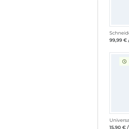
99,99 € 
Universa
15,90 € /