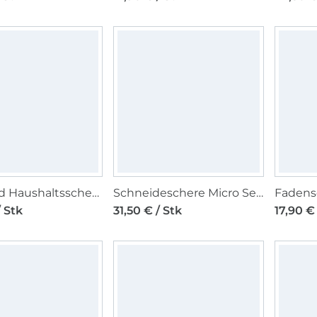
Näh- und Haushaltsschere Titanium 16,5 cm
Schneideschere Micro Serrations-Schliff Linkshänder, 22 cm
/ Stk
31,50 € / Stk
17,90 € 