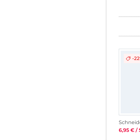
-2
Schneid
6,95 € / 