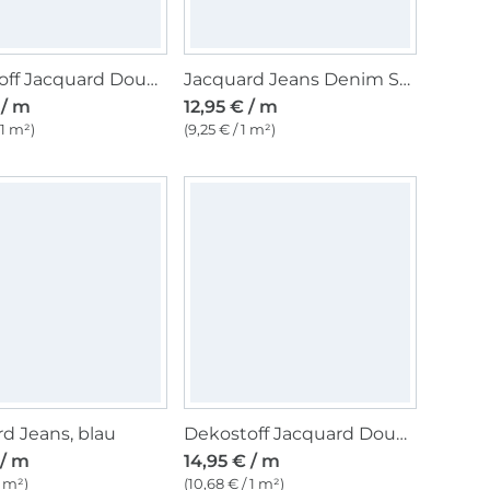
Dekostoff Jacquard Doubleface Dobby Streifen, sand
Jacquard Jeans Denim Script, dunkelblau
 / m
12,95 € / m
 1 m²)
(9,25 € / 1 m²)
d Jeans, blau
Dekostoff Jacquard Doubleface Dobby Rauten, grau
 / m
14,95 € / m
1 m²)
(10,68 € / 1 m²)