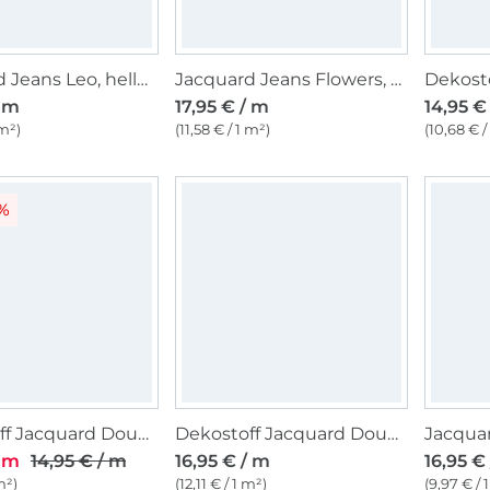
Jacquard Jeans Leo, hellblau
Jacquard Jeans Flowers, mittellblau
/ m
17,95 € / m
14,95 €
 m²)
(11,58 € / 1 m²)
(10,68 € /
3%
Dekostoff Jacquard Doubleface Dobby Streifen, marineblau
Dekostoff Jacquard Doubleface Hirsche, grau
Jacquar
/ m
14,95 € / m
16,95 € / m
16,95 €
m²)
(12,11 € / 1 m²)
(9,97 € / 