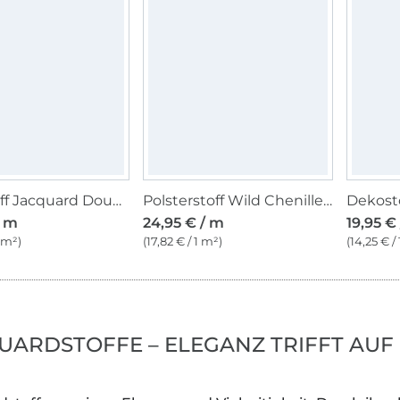
Dekostoff Jacquard Doubleface Dobby Streifen, grau
Polsterstoff Wild Chenille, taupe
/ m
24,95 € / m
19,95 €
1 m²)
(17,82 € / 1 m²)
(14,25 € /
UARDSTOFFE – ELEGANZ TRIFFT AU