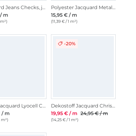
Jacquard Jeans Checks, jeansblau
Polyester Jacquard Metallic Bloom, altrosa
 / m
15,95 € / m
1 m²)
(11,39 € / 1 m²)
-20%
Blusenjacquard Lyocell Crinckle Fibre Mood, vanille
Dekostoff Jacquard Christmas Tree, grau
 / m
19,95 € / m
24,95 € / m
1 m²)
(14,25 € / 1 m²)