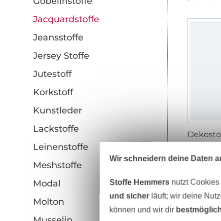
Gobelinstoffe
Jacquardstoffe
Jeansstoffe
Jersey Stoffe
Jutestoff
Korkstoff
Kunstleder
Lackstoffe
Leinenstoffe
14,95 € 
(10,68 € / 
Wir schneidern deine Daten au
Meshstoffe
Stoffe Hemmers
nutzt Cookies
Modal
und sicher
läuft; wir deine Nut
Molton
können und wir dir
bestmöglich
Musselin