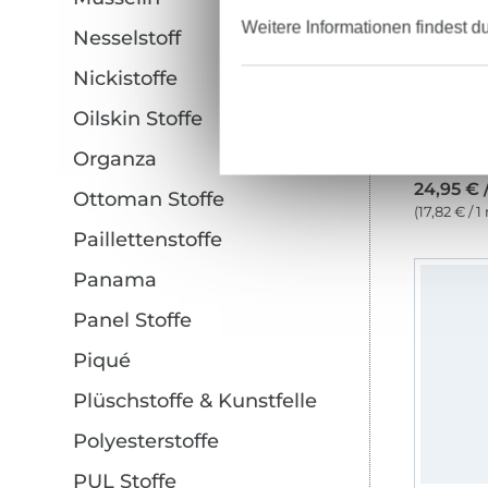
Weitere Informationen findest d
Nesselstoff
Nickistoffe
Oilskin Stoffe
Organza
24,95 € 
Ottoman Stoffe
(17,82 € / 1
Paillettenstoffe
Panama
Panel Stoffe
Piqué
Plüschstoffe & Kunstfelle
Polyesterstoffe
PUL Stoffe