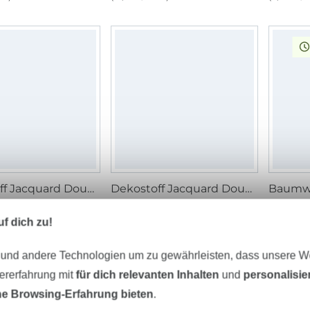
Dekostoff Jacquard Doubleface Dobby Tupfen, tannengrün
Dekostoff Jacquard Doubleface Dobby Streifen, tannengrün
/ m
14,95 € / m
11,95 € 
1 m²)
(10,68 € / 1 m²)
(8,54 € / 
f dich zu!
 und andere Technologien um zu gewährleisten, dass unsere 
zererfahrung mit
für dich relevanten Inhalten
und
personalisi
e Browsing-Erfahrung bieten
.