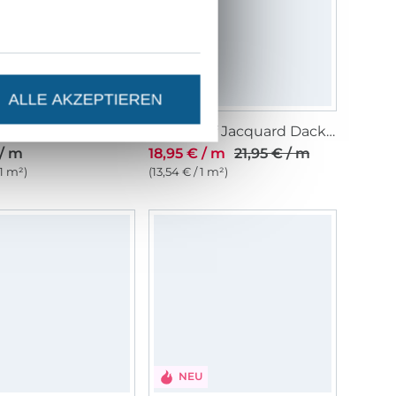
ALLE AKZEPTIEREN
Jacquard Twill Stars, multicolor
Dekostoff Jacquard Dackel, beige
 / m
18,95 € / m
21,95 € / m
 1 m²)
(13,54 € / 1 m²)
NEU