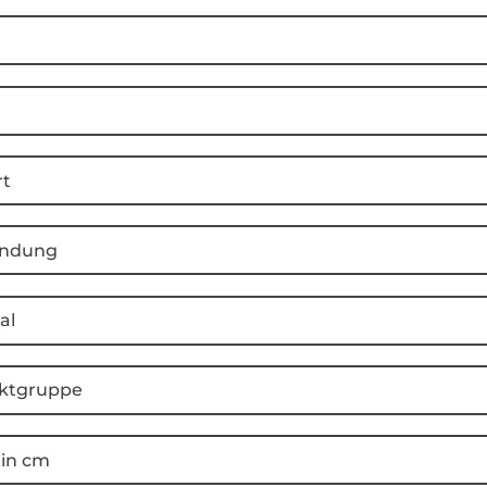
rt
ndung
al
ktgruppe
 in cm