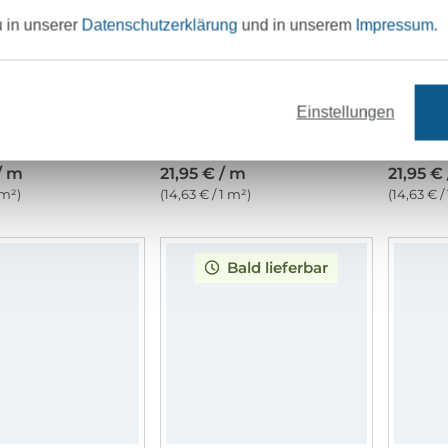
u in unserer
Datenschutzerklärung
und in unserem
Impressum
.
Einstellungen
Polsterstoff Wild Chenille, schwarz
Jacquard Twill Strips, multicolor
/ m
21,95 € / m
21,95 €
 m²)
(14,63 € / 1 m²)
(14,63 € /
Bald lieferbar