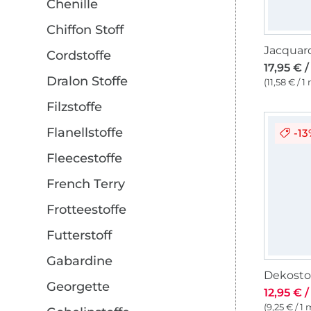
Chenille
Chiffon Stoff
Cordstoffe
17,95 € 
Dralon Stoffe
(11,58 € / 1
Filzstoffe
Flanellstoffe
-1
Fleecestoffe
French Terry
Frotteestoffe
Futterstoff
Gabardine
Georgette
12,95 € 
(9,25 € / 1 