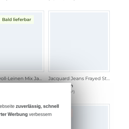
Bald lieferbar
Baumwoll-Leinen Mix Jacquard Streifen, natur
Jacquard Jeans Frayed Stripes, dunkelblau
/ m
17,95 € / m
1 m²)
(10,26 € / 1 m²)
Webseite
zuverlässig, schnell
-14%
erter Werbung
verbessern