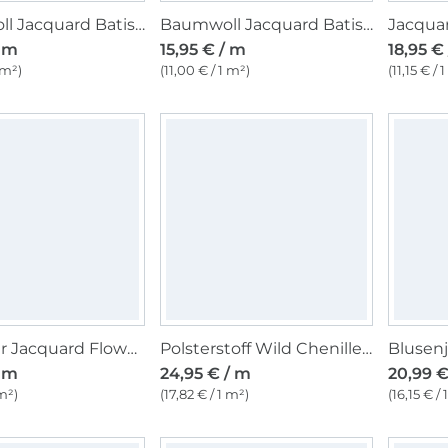
Baumwoll Jacquard Batist Flowers and Stripes, sand
Baumwoll Jacquard Batist Flowers and Stripes, blau
/ m
15,95 € / m
18,95 €
 m²)
(11,00 € / 1 m²)
(11,15 € / 
Polyester Jacquard Flowers, schwarz
Polsterstoff Wild Chenille, beige
/ m
24,95 € / m
20,99 €
 m²)
(17,82 € / 1 m²)
(16,15 € / 