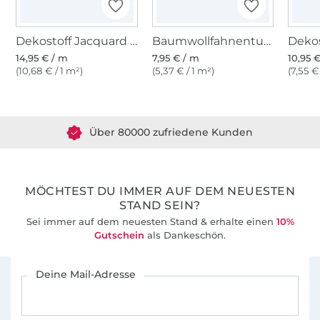
Dekostoff Jacquard Doubleface Dobby Rauten, grau
Baumwollfahnentuch, mausgrau
14,95 € / m
7,95 € / m
10,95 
(10,68 € / 1 m²)
(5,37 € / 1 m²)
(7,55 €
Über 1.8 Millionen Meter Stoff versandfertig
Über 80000 zufriedene Kunden
36 Jahre Erfahrung
MÖCHTEST DU IMMER AUF DEM NEUESTEN
STAND SEIN?
Sei immer auf dem neuesten Stand & erhalte einen
10%
Gutschein
als Dankeschön.
Für den Stoffe Hemmers Newsletter anmelden
Deine Mail-Adresse