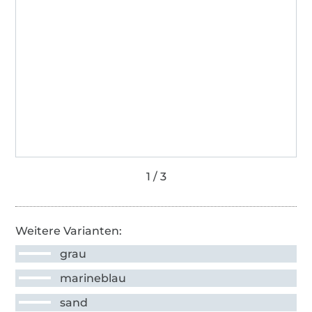
Weitere Varianten:
grau
marineblau
sand