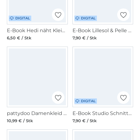
DIGITAL
DIGITAL
E-Book Hedi näht Kleid/Schlupfbluse Frau Kimmi
E-Book Lillesol & Pelle Sommerbluse Lavina
6,50 € / Stk
7,90 € / Stk
DIGITAL
pattydoo Damenkleid & Tunika Angel Papierschnittmuster
E-Book Studio Schnittreif Frau Ilvie - Bluse mit Rückenschlitz
10,99 € / Stk
7,90 € / Stk