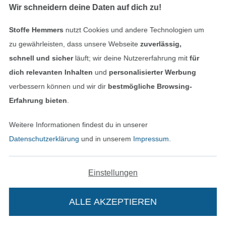
Wir schneidern deine Daten auf dich zu!
DIGITAL
DIGITAL
Stoffe Hemmers
nutzt Cookies und andere Technologien um
E-Book ManjiPuh Wasserfallshirt Adelheid
E-Book Lillesol & Pelle Raglanshirt Combina
zu gewährleisten, dass unsere Webseite
zuverlässig,
6,90 € / Stk
7,90 € / Stk
schnell und sicher
läuft; wir deine Nutzererfahrung mit
für
dich relevanten Inhalten
und
personalisierter Werbung
verbessern können und wir dir
bestmögliche Browsing-
Erfahrung bieten
.
Weitere Informationen findest du in unserer
Datenschutzerklärung
und in unserem
Impressum
.
DIGITAL
Einstellungen
Schnittmuster Butterick 6752 Shirt, Gr. 42-50
E-Book Studio Schnittreif Frau Clara - ärmellose Bluse
14,50 € / Stk
7,90 € / Stk
ALLE AKZEPTIEREN