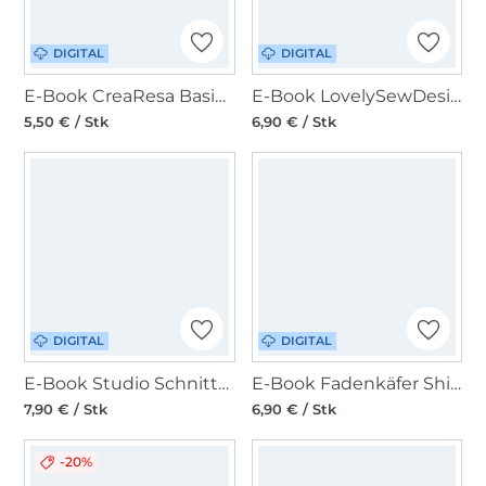
DIGITAL
DIGITAL
E-Book CreaResa Basic Shirt Resa
E-Book LovelySewDesign Lovely Lady Top Damen
5,50 € / Stk
6,90 € / Stk
DIGITAL
DIGITAL
E-Book Studio Schnittreif Damen Basictop Frau Jenny
E-Book Fadenkäfer Shirt Fly Damen
7,90 € / Stk
6,90 € / Stk
-20%