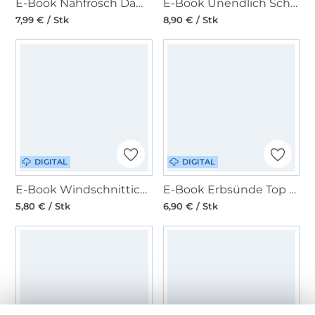
E-Book Nähfrosch Damentop/Kleid BULU
E-Book Unendlich Schön - Kleid/Tunika/Top Racerback Zinnia
7,99 € / Stk
8,90 € / Stk
DIGITAL
DIGITAL
E-Book Windschnittich Sommerbluse Jula
E-Book Erbsünde Top mit Rückendetail Goiaba
5,80 € / Stk
6,90 € / Stk