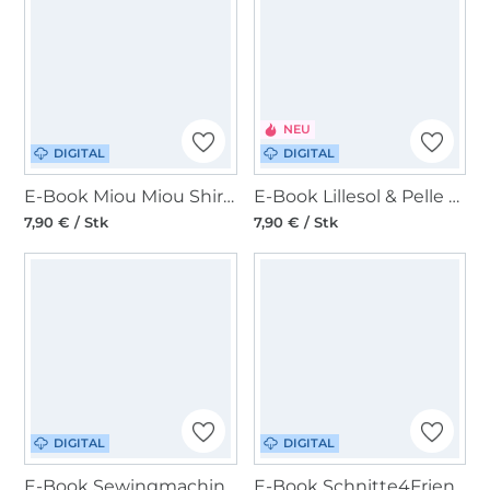
NEU
DIGITAL
DIGITAL
E-Book Miou Miou Shirtbluse Nellie XL
E-Book Lillesol & Pelle Fledermausbluse Malaga Damen
7,90 € / Stk
7,90 € / Stk
DIGITAL
DIGITAL
E-Book Sewingmachina Kleid/Top Emil Damen
E-Book Schnitte4Friends Luna Sommershirt Damen