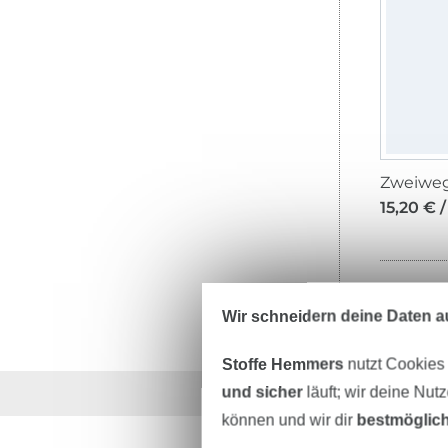
15,20 € /
Wir schneidern deine Daten au
Stoffe Hemmers
nutzt Cookies
und sicher
läuft; wir deine Nut
Über 1.8 Millionen M
können und wir dir
bestmöglich