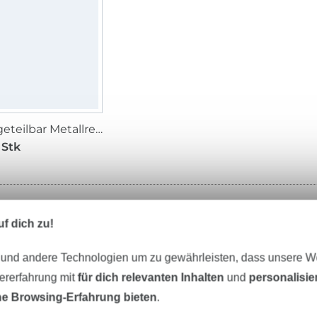
Zweiwegeteilbar Metallreißverschluss, dunkelbraun
 Stk
f dich zu!
 und andere Technologien um zu gewährleisten, dass unsere 
zererfahrung mit
für dich relevanten Inhalten
und
personalisi
eter Stoff versandfertig
Über 80000 zufriedene Kunden
e Browsing-Erfahrung bieten
.