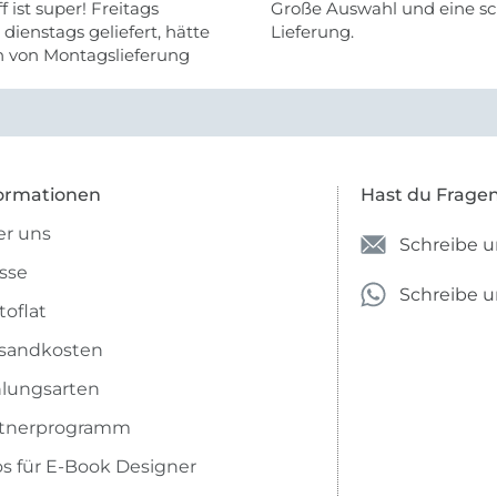
f ist super! Freitags
Große Auswahl und eine sc
, dienstags geliefert, hätte
Lieferung.
h von Montagslieferung
t werden können.
ormationen
Hast du Frage
r uns
Schreibe u
sse
Schreibe 
toflat
sandkosten
lungsarten
rtnerprogramm
os für E-Book Designer