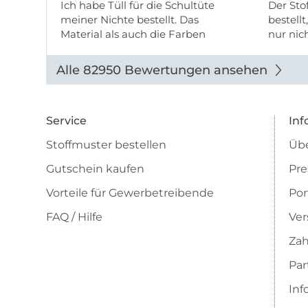
Ich habe Tüll für die Schultüte
Der Stof
meiner Nichte bestellt. Das
bestellt
Material als auch die Farben
nur nic
entsprechen der Beschreibung u
getopp
Abbildung u sieht toll aus. Die
Alle 82950 Bewertungen ansehen
Lieferung erfolgte zügig u auch
das Pre ...
Service
Inf
Stoffmuster bestellen
Übe
Gutschein kaufen
Pre
Vorteile für Gewerbetreibende
Por
FAQ / Hilfe
Ver
Zah
Pa
Inf