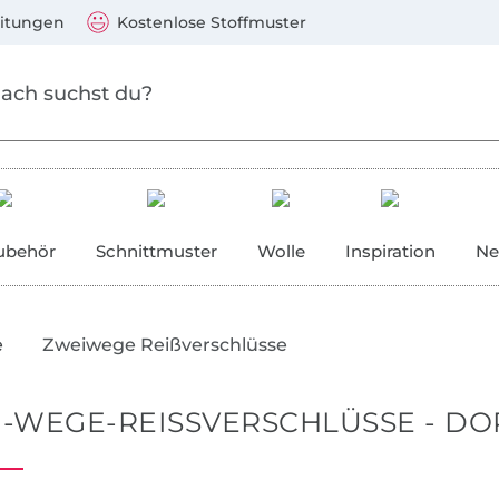
Zu den Produkten springen
Weiter zur Suche
)
Visa, Mastercard, PayPal, Giropay, Kauf auf Rechnung, V
eitungen
Kostenlose Stoffmuster
ubehör
Schnittmuster
Wolle
Inspiration
Ne
e
Zweiwege Reißverschlüsse
-WEGE-REISSVERSCHLÜSSE - DOP