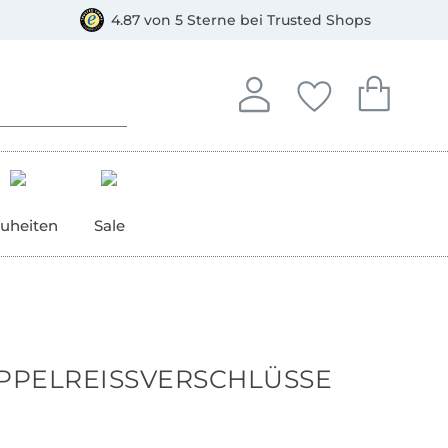
orkasse
4.87 von 5 Sterne bei Trusted Shops
In deinem Konto anmelden o
Du hast keine Artike
Du hast kein
Anmelden
Deine Favorite
Dein W
uheiten
Sale
PELREISSVERSCHLÜSSE