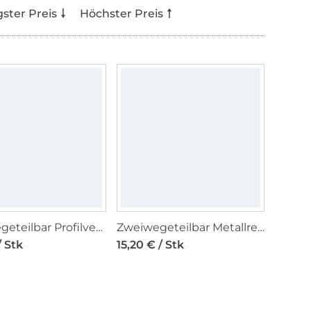
gster Preis
Höchster Preis
Zweiwegeteilbar Profilverschluss (P60), schwarz
Zweiwegeteilbar Metallreißverschluss (M60), camel
/ Stk
15,20 € / Stk