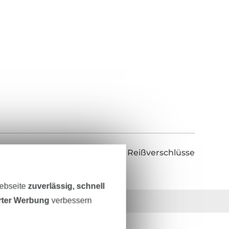
Zurück zu Reißverschlüsse
Webseite
zuverlässig, schnell
erter Werbung
verbessern
36 Jahre Erfahrung