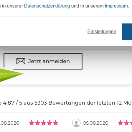
u in unserer
Datenschutzerklärung
und in unserem
Impressum
.
MÖCHTEST DU IMMER AUF DEM NEU
Sei immer auf dem neuesten Stand & erhalte einen
1
Einstellungen
Deine Mail-Adresse
Jetzt anmelden
 4.87 / 5 aus 5303 Bewertungen der letzten 12 M
.08.2026
05.08.2026