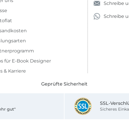
r uns
Schreibe u
sse
Schreibe 
toflat
sandkosten
lungsarten
rtnerprogramm
os für E-Book Designer
s & Karriere
Geprüfte Sicherheit
SSL-Verschl
ehr gut"
Sicheres Einka