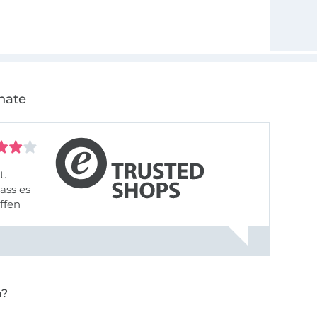
nate
t.
ass es
offen
gestreift
rt, dass
n?