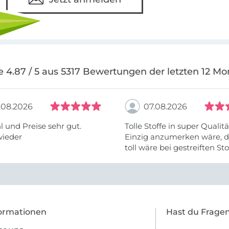
e 4.87 / 5 aus 5317 Bewertungen der letzten 12 Mo
.08.2026
07.08.2026
 und Preise sehr gut.
Tolle Stoffe in super Qualitä
wieder
Einzig anzumerken wäre, d
toll wäre bei gestreiften St
vielleicht längs- oder- quer
anzugeben. Mir ist es passie
ich nicht genug über die ...
ormationen
Hast du Frage