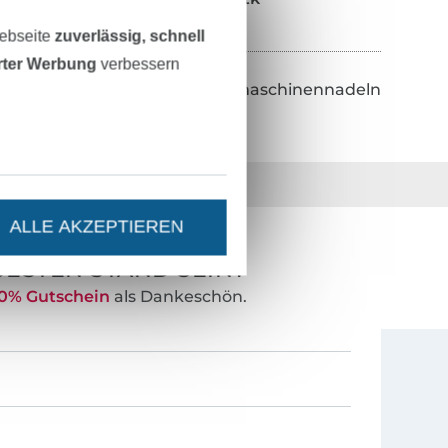
Webseite
zuverlässig, schnell
erter Werbung
verbessern
Zurück zu Nähmaschinennadeln
36 Jahre Erfahrung
ALLE AKZEPTIEREN
ESTEN STAND SEIN?
0% Gutschein
als Dankeschön.