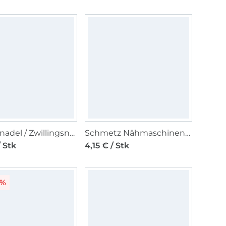
Doppelnadel / Zwillingsnadel 130/705, Stretch 75/2,5 mm
Schmetz Nähmaschinennadel 130/705 H-S, Stretch 75 - 90
/ Stk
4,15 € / Stk
8%