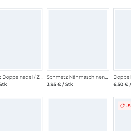
Schmetz Doppelnadel / Zwillingsnadel 130/705, Stretch 75/4,0 mm
Schmetz Nähmaschinennadel 130/705 H-S, Stretch 75
 Stk
3,95 € / Stk
6,50 € 
-