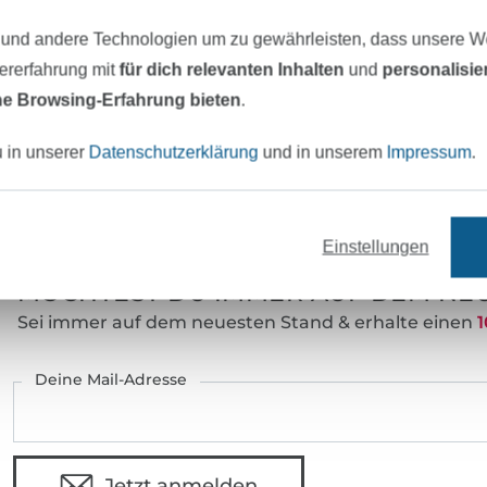
 und andere Technologien um zu gewährleisten, dass unsere 
zererfahrung mit
für dich relevanten Inhalten
und
personalisi
e Browsing-Erfahrung bieten
.
u in unserer
Datenschutzerklärung
und in unserem
Impressum
.
eter Stoff versandfertig
Über 80000 zufriedene Kunden
Einstellungen
MÖCHTEST DU IMMER AUF DEM NEU
Sei immer auf dem neuesten Stand & erhalte einen
1
Deine Mail-Adresse
Jetzt anmelden