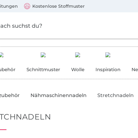
Zu den Produkten springen
Weiter zur Suche
)
Visa, Mastercard, PayPal, Giropay, Kauf auf Rechnung, V
eitungen
Kostenlose Stoffmuster
ubehör
Schnittmuster
Wolle
Inspiration
Ne
zubehör
Nähmaschinennadeln
Stretchnadeln
ETCHNADELN