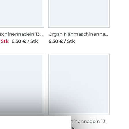
Nähmaschinennadeln 130/705, Stretch 90
Organ Nähmaschinennadeln Super Stretch 75
 Stk
6,50 € / Stk
6,50 € / Stk
Organ Doppelnadel / Zwillingsnadel 130/705, Stretch 75/2,5 mm
Nähmaschinennadeln 130/705, Stretch 75
/ Stk
6,50 € / Stk