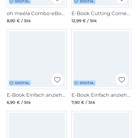
DIGITAL
DIGITAL
oh meéla Combo-eBook ohNanni, englisch
E-Book Cutting Corners Design Tasche Ella und Shopper Elin
8,90 € / Stk
12,99 € / Stk
DIGITAL
DIGITAL
E-Book Einfach anziehend Tasche Wild und frei daily
E-Book Einfach anziehend Tasche Wild und frei experience
6,90 € / Stk
7,90 € / Stk