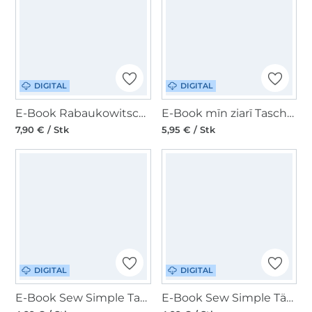
DIGITAL
DIGITAL
E-Book Rabaukowitsch Multiway-Tasche Schmarotzer Bag Hip Bag
E-Book mīn ziarī Tasche GrandT(o)ur
7,90 € / Stk
5,95 € / Stk
DIGITAL
DIGITAL
E-Book Sew Simple Tasche Toscha
E-Book Sew Simple Täschchen Klemmchen