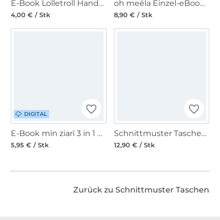
E-Book Lolletroll Handtasche Ava
oh meéla Einzel-eBook ohPerri Midi
4,00 € / Stk
8,90 € / Stk
DIGITAL
E-Book mīn ziarī 3 in 1 Tasche VerRück(T)Sack
Schnittmuster Taschen, Burda 5675
5,95 € / Stk
12,90 € / Stk
Über 1.8 Millionen Meter Stoff versandfertig
Zurück zu Schnittmuster Taschen
Über 80000 zufriedene Kunden