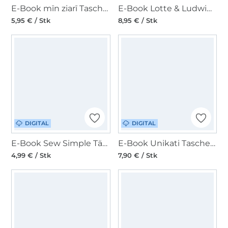
E-Book mīn ziarī Tasche MiniaT(o)ur
E-Book Lotte & Ludwig Utensilientasche Ordnungshüter
5,95 € / Stk
8,95 € / Stk
DIGITAL
DIGITAL
E-Book Sew Simple Täschchen My
E-Book Unikati Tasche Elfie
4,99 € / Stk
7,90 € / Stk