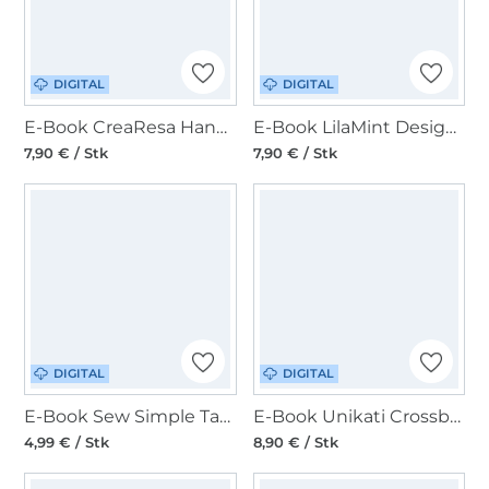
DIGITAL
DIGITAL
E-Book CreaResa Handtasche Cambag Tessa Large
E-Book LilaMint Design SaddleBag Kansas34
7,90 € / Stk
7,90 € / Stk
DIGITAL
DIGITAL
E-Book Sew Simple Tasche Kronos
E-Book Unikati Crossbody Bag Nale
4,99 € / Stk
8,90 € / Stk