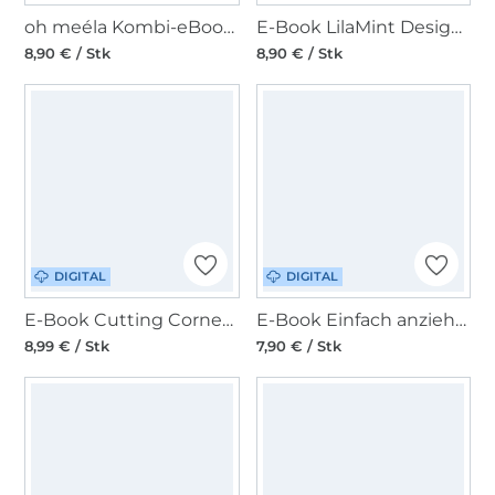
oh meéla Kombi-eBook ohNanni
E-Book LilaMint Design Kombi Handtasche Maine23
8,90 € / Stk
8,90 € / Stk
DIGITAL
DIGITAL
E-Book Cutting Corners Design Handtasche Lorena
E-Book Einfach anziehend Tasche Mein treuer Begleiter
8,99 € / Stk
7,90 € / Stk