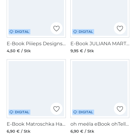
DIGITAL
DIGITAL
E-Book Piiieps Designs Umhängetasche Melody Add on
E-Book JULIANA MARTEJEVS Hobo Bag Cleo
4,50 € / Stk
9,95 € / Stk
DIGITAL
DIGITAL
E-Book Matroschka Handmade StripeUp Handtasche
oh meéla eBook ohTelli, englisch
6,90 € / Stk
6,90 € / Stk