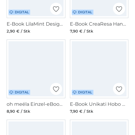
DIGITAL
DIGITAL
E-Book LilaMint Design Add on Handtasche Maine23
E-Book CreaResa Handtasche Cambag Tessa
2,90 € / Stk
7,90 € / Stk
DIGITAL
DIGITAL
oh meéla Einzel-eBook ohPerri Mini
E-Book Unikati Hobo Bag Nahela
8,90 € / Stk
7,90 € / Stk