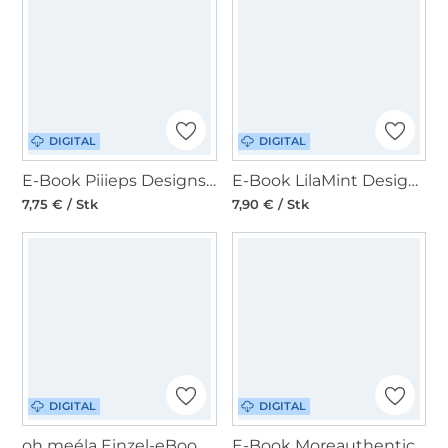
DIGITAL
DIGITAL
E-Book Piiieps Designs Umhängetasche Melody
E-Book LilaMint Design Handtasche Arkansas25
7,75 € / Stk
7,90 € / Stk
DIGITAL
DIGITAL
oh meéla Einzel-eBook ohMissi Big
E-Book Moreauthentic Stepptasche Dalia