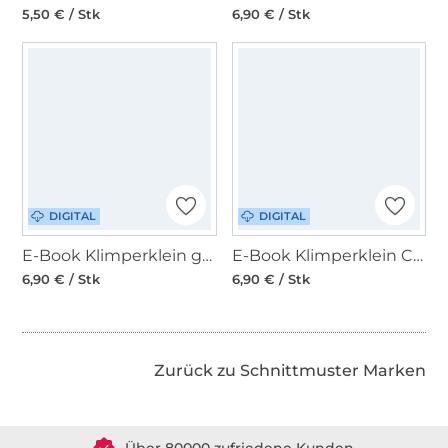
5,50 € / Stk
6,90 € / Stk
DIGITAL
DIGITAL
E-Book Klimperklein große Ballerinas
E-Book Klimperklein Checkerhose
6,90 € / Stk
6,90 € / Stk
Zurück zu Schnittmuster Marken
Über 1.8 Millionen Meter Stoff versandfertig
Über 80000 zufriedene Kunden