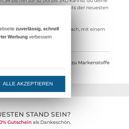
n 34 bis hin zur 52
(XS bis 3XL)
kannst du deine
 wir dir einige echte Highlights der neuesten
Webseite
zuverlässig, schnell
en Weg. Nie war shoppen so einfach, mit einem
 sinnvoll an der Nähmaschine!
erter Werbung
verbessern
Zurück zu Markenstoffe
ALLE AKZEPTIEREN
36 Jahre Erfahrung
ESTEN STAND SEIN?
0% Gutschein
als Dankeschön.