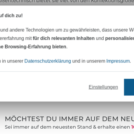
ßentechnisch bietet sie viel: von den Konfektionsgröße
umsetzen. Mit unseren ausgewählten Looks präsentieren
iften-Ausgabe.
f dich zu!
 und andere Technologien um zu gewährleisten, dass unsere 
ben wir dir möglichst exakt die Produktliste mit auf d
t der Warenkorb für dich gefüllt. Nutze deine Zeit besser
zererfahrung mit
für dich relevanten Inhalten
und
personalisi
e Browsing-Erfahrung bieten
.
u in unserer
Datenschutzerklärung
und in unserem
Impressum
.
Einstellungen
eter Stoff versandfertig
Über 80000 zufriedene Kunden
MÖCHTEST DU IMMER AUF DEM NEU
Sei immer auf dem neuesten Stand & erhalte einen
1