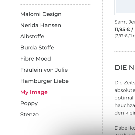
Malomi Design
Nerida Hansen
11,95 € /
(7,97 € / 1 
Albstoffe
Burda Stoffe
Fibre Mood
DIE 
Fräulein von Julie
Hamburger Liebe
Die Zeit
absolute
My Image
optimal 
Poppy
hauchzar
den klei
Stenzo
Dabei ko