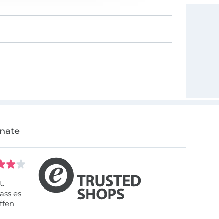
onate
t.
ass es
offen
gestreift