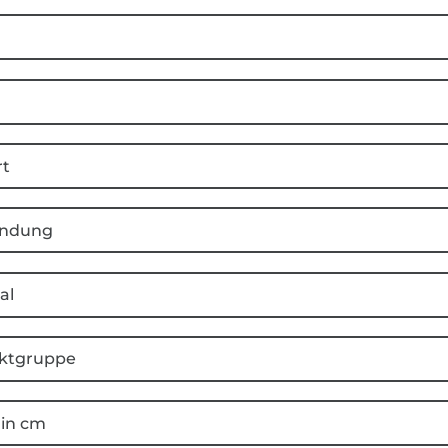
rt
ndung
al
ktgruppe
 in cm