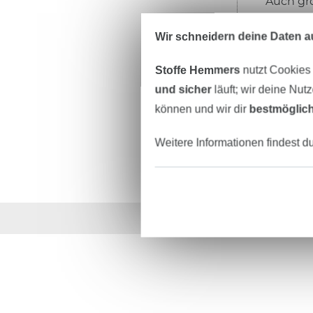
Auch grö
Nähidee 
Zeitschr
Wir schneidern deine Daten au
Stoffe Hemmers
nutzt Cookies
Dabei ge
Klick is
und sicher
läuft; wir deine Nut
können und wir dir
bestmöglich
Weitere Informationen findest d
Über 1.8 Millionen M