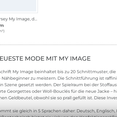
Samt Jersey My Image, dunkelblau
 m
m²)
NEUESTE MODE MIT MY IMAGE
schrift My Image beinhaltet bis zu 20 Schnittmuster, di
 Nähbeginner zu meistern. Die Schnittführung ist raffin
in Szene gesetzt werden. Der Spielraum bei der Stoffausw
te Georgettes oder Woll-Bouclés für die neue Jacke – hi
nen Geldbeutel, obwohl sie so prall gefüllt ist. Diese Inv
mmt sie gleich in 5 Sprachen daher: Deutsch, Englisch, 