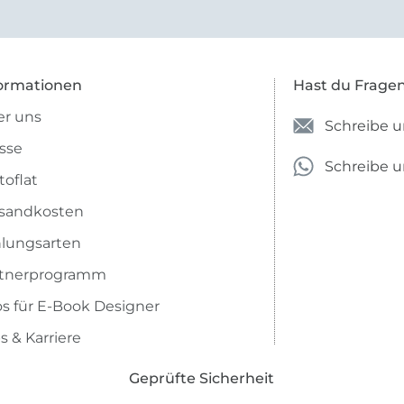
anzugeben. Mir ist es passie
ich nicht genug über die ...
ormationen
Hast du Frage
r uns
Schreibe u
sse
Schreibe 
toflat
sandkosten
lungsarten
rtnerprogramm
os für E-Book Designer
s & Karriere
Geprüfte Sicherheit