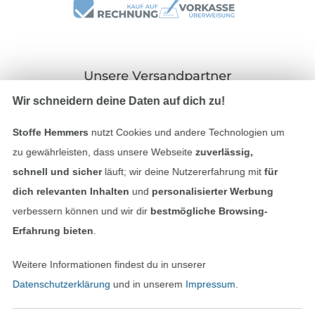
Unsere Versandpartner
Wir schneidern deine Daten auf dich zu!
Stoffe Hemmers
nutzt Cookies und andere Technologien um
zu gewährleisten, dass unsere Webseite
zuverlässig,
In den deutschen Shop wechseln (aktuell gewählt
schnell und sicher
läuft; wir deine Nutzererfahrung mit
für
dich relevanten Inhalten
und
personalisierter Werbung
Impressum
verbessern können und wir dir
bestmögliche Browsing-
Erfahrung bieten
.
AGB
Weitere Informationen findest du in unserer
Datenschutz
Datenschutzerklärung
und in unserem
Impressum
.
Widerrufsrecht