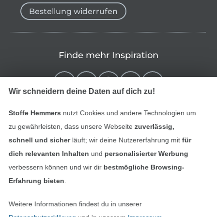
Bestellung widerrufen
Finde mehr Inspiration
Wir schneidern deine Daten auf dich zu!
Stoffe Hemmers
nutzt Cookies und andere Technologien um
zu gewährleisten, dass unsere Webseite
zuverlässig,
schnell und sicher
läuft; wir deine Nutzererfahrung mit
für
dich relevanten Inhalten
und
personalisierter Werbung
verbessern können und wir dir
bestmögliche Browsing-
In den niederländischen Sh
In den französisch
Nederlands
Français
Erfahrung bieten
.
(France)
Weitere Informationen findest du in unserer
Deutsch