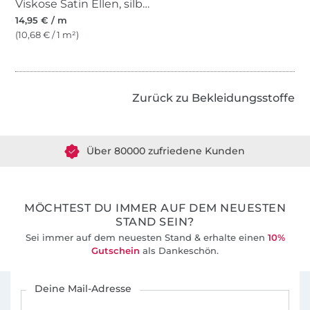
Viskose Satin Ellen, silbergrau
14,95 € / m
(10,68 € / 1 m²)
Zurück zu Bekleidungsstoffe
Über 1.8 Millionen Meter Stoff versandfertig
Über 80000 zufriedene Kunden
36 Jahre Erfahrung
MÖCHTEST DU IMMER AUF DEM NEUESTEN
STAND SEIN?
Sei immer auf dem neuesten Stand & erhalte einen
10%
Gutschein
als Dankeschön.
Für den Stoffe Hemmers Newsletter anmelden
Deine Mail-Adresse