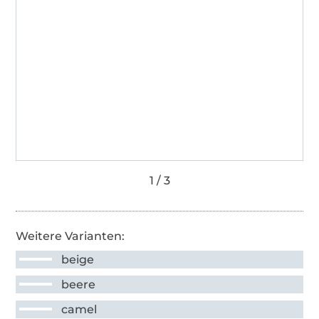
Weitere Varianten:
beige
beere
camel