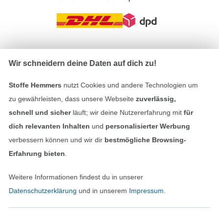
In den deutschen Shop wechseln (aktuell gewählt
Wir schneidern deine Daten auf dich zu!
Impressum
Stoffe Hemmers
nutzt Cookies und andere Technologien um
zu gewährleisten, dass unsere Webseite
zuverlässig,
AGB
schnell und sicher
läuft; wir deine Nutzererfahrung mit
für
dich relevanten Inhalten
und
personalisierter Werbung
Datenschutz
verbessern können und wir dir
bestmögliche Browsing-
Erfahrung bieten
.
Widerrufsrecht
Weitere Informationen findest du in unserer
Kontakt
Datenschutzerklärung
und in unserem
Impressum
.
Bestellung widerrufen