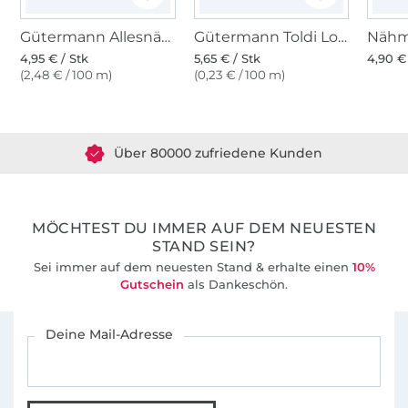
Gütermann Allesnäher (198) hellbeige
Gütermann Toldi Lock ecru
4,95 € / Stk
5,65 € / Stk
4,90 €
(2,48 € / 100 m)
(0,23 € / 100 m)
Über 1.8 Millionen Meter Stoff versandfertig
Über 80000 zufriedene Kunden
36 Jahre Erfahrung
MÖCHTEST DU IMMER AUF DEM NEUESTEN
STAND SEIN?
Sei immer auf dem neuesten Stand & erhalte einen
10%
Gutschein
als Dankeschön.
Für den Stoffe Hemmers Newsletter anmelden
Deine Mail-Adresse