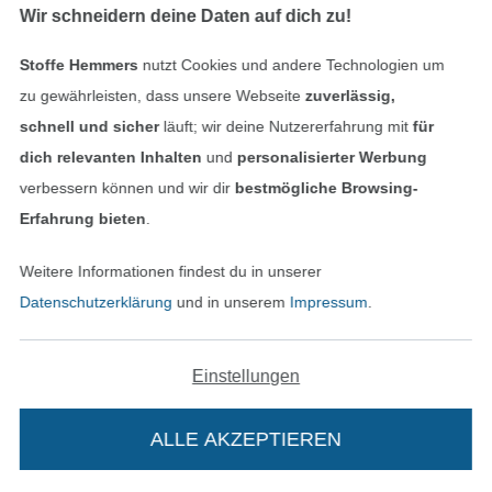
Wir schneidern deine Daten auf dich zu!
Stoffe Hemmers
nutzt Cookies und andere Technologien um
zu gewährleisten, dass unsere Webseite
zuverlässig,
Baumwollcretonne, hellterracotta
Baumwollcretonne, tannengrün
schnell und sicher
läuft; wir deine Nutzererfahrung mit
für
7,95 € / m
7,95 € / m
(5,60 € / 1 m²)
(5,60 € / 1 m²)
dich relevanten Inhalten
und
personalisierter Werbung
verbessern können und wir dir
bestmögliche Browsing-
Erfahrung bieten
.
Weitere Informationen findest du in unserer
Datenschutzerklärung
und in unserem
Impressum
.
Einstellungen
Baumwollcretonne, lila
Baumwollcretonne, dunkelterracotta
ALLE AKZEPTIEREN
7,95 € / m
7,95 € / m
(5,60 € / 1 m²)
(5,60 € / 1 m²)