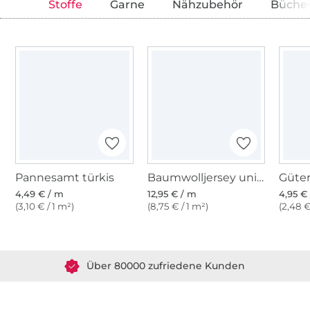
Stoffe
Garne
Nähzubehör
Büche
Pannesamt türkis
Baumwolljersey uni, helltürkis
4,49 € / m
12,95 € / m
4,95 € 
(3,10 € / 1 m²)
(8,75 € / 1 m²)
(2,48 €
Über 1.8 Millionen Meter Stoff versandfertig
Über 80000 zufriedene Kunden
36 Jahre Erfahrung