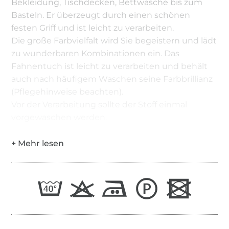
Bekleidung, Tischdecken, Bettwäsche bis zum
Basteln. Er überzeugt durch einen schönen
festen Griff und ist leicht zu verarbeiten.
Die große Farbvielfalt wird Sie begeistern und lädt
zu wunderbaren Kombinationen ein. Das
Fahnentuch ist leicht zu verarbeiten und behält
auch nach häufigem Waschen seine Farbbrillianz
(Pflegehinweise beachten).
Vor der Verarbeitung sollte der Stoff einmal
vorgewaschen werden.