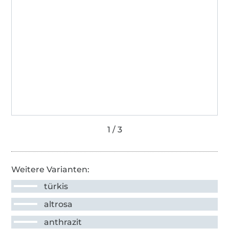
Weitere Varianten:
türkis
altrosa
anthrazit