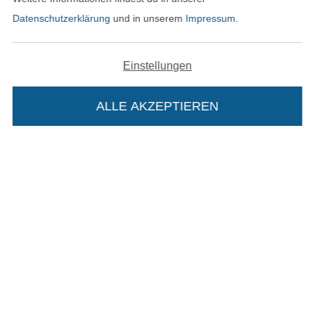
Datenschutzerklärung
und in unserem
Impressum
.
Bezahlen mit
Einstellungen
ALLE AKZEPTIEREN
Unsere Versandpartner
Die Stoffe Hemmers Portoflat:
In den deutschen Shop wechseln (aktuell gewählt
Beschreibung:
Impressum
Beim Kauf der Portoflat bekommst du sechs
Monate versandkostenfreie Lieferung ab einem
AGB