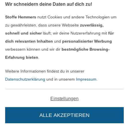
Wir schneidern deine Daten auf dich zu!
DIGITAL
DIGITAL
Freebook Malomi Kinderschürze
Freebook Hemmers Itex Weste Gitti
Stoffe Hemmers
nutzt Cookies und andere Technologien um
ab 0,00 € / Stk
ab 0,00 € / Stk
zu gewährleisten, dass unsere Webseite
zuverlässig,
schnell und sicher
läuft; wir deine Nutzererfahrung mit
für
dich relevanten Inhalten
und
personalisierter Werbung
verbessern können und wir dir
bestmögliche Browsing-
Erfahrung bieten
.
Weitere Informationen findest du in unserer
Datenschutzerklärung
und in unserem
Impressum
.
DIGITAL
DIGITAL
Freebook MiToSa-Kreativ Teddy Shopper Mom & Kid Bag
Freebook Malomi Scrunchie Add-On
Einstellungen
ab 0,00 € / Stk
ab 0,00 € / Stk
ALLE AKZEPTIEREN