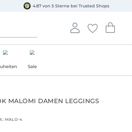
orkasse
4.87 von 5 Sterne bei Trusted Shops
In deinem Konto anmelden o
Du hast keine Artike
Du hast kein
Anmelden
Deine Favorite
Dein W
uheiten
Sale
K MALOMI DAMEN LEGGINGS
.:
MALO-4