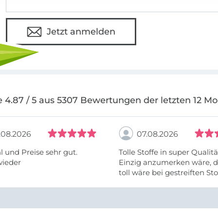
Jetzt anmelden
 4.87 / 5 aus 5307 Bewertungen der letzten 12 M
.08.2026
07.08.2026
 und Preise sehr gut.
Tolle Stoffe in super Qualitä
wieder
Einzig anzumerken wäre, d
toll wäre bei gestreiften St
vielleicht längs- oder- quer
anzugeben. Mir ist es passie
ich nicht genug über die ...