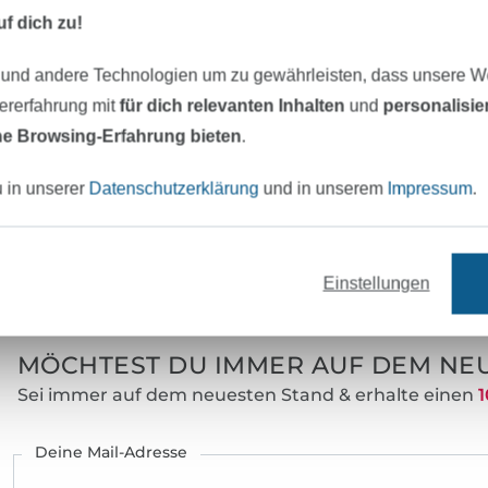
f dich zu!
 stoffe-hemmers.de. Dieser
 und andere Technologien um zu gewährleisten, dass unsere 
 werden. Die Weitergabe
zererfahrung mit
für dich relevanten Inhalten
und
personalisi
Veröffentlichung sind
e Browsing-Erfahrung bieten
.
u in unserer
Datenschutzerklärung
und in unserem
Impressum
.
eter Stoff versandfertig
Über 80000 zufriedene Kunden
Einstellungen
MÖCHTEST DU IMMER AUF DEM NEU
Sei immer auf dem neuesten Stand & erhalte einen
1
Deine Mail-Adresse