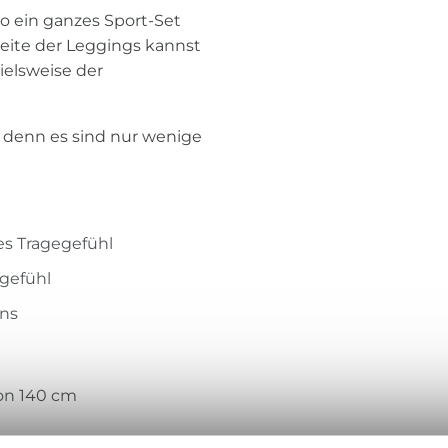
o ein ganzes Sport-Set
eite der Leggings kannst
pielsweise der
, denn es sind nur wenige
es Tragegefühl
egefühl
uns
von 140 cm