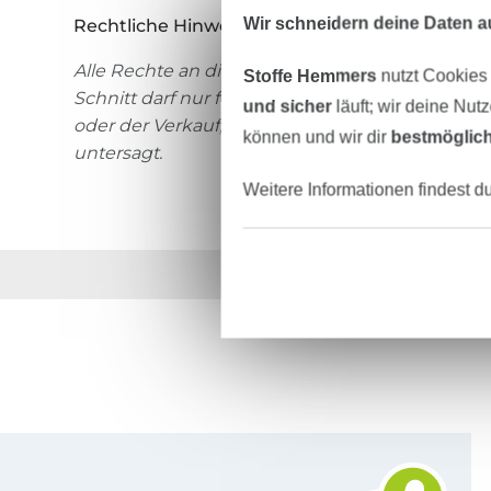
Wir schneidern deine Daten au
Rechtliche Hinweise:
Alle Rechte an diesem Schnittmuster liegen bei
Stoffe Hemmers
nutzt Cookies
Schnitt darf nur für private Zwecke verwendet
und sicher
läuft; wir deine Nut
oder der Verkauf, Tausch, Kopie, Abdruck oder 
können und wir dir
bestmöglich
untersagt.
Weitere Informationen findest d
Über 1.8 Millionen M
Für den Stoffe Hemmers Newsletter anmelden