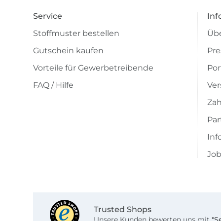
Service
Inf
Stoffmuster bestellen
Übe
Gutschein kaufen
Pre
Vorteile für Gewerbetreibende
Por
FAQ / Hilfe
Ver
Zah
Pa
Inf
Job
Trusted Shops
Unsere Kunden bewerten uns mit
"S