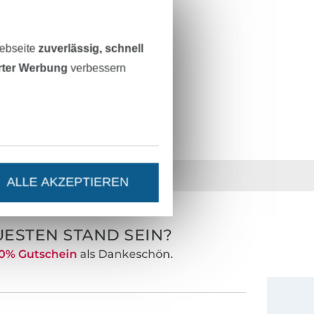
Webseite
zuverlässig, schnell
erter Werbung
verbessern
36 Jahre Erfahrung
ALLE AKZEPTIEREN
ESTEN STAND SEIN?
0% Gutschein
als Dankeschön.