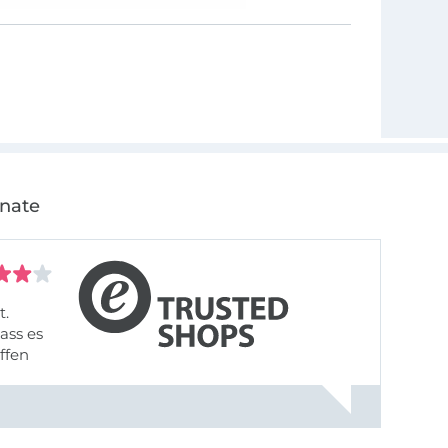
onate
t.
ass es
offen
gestreift
rt, dass