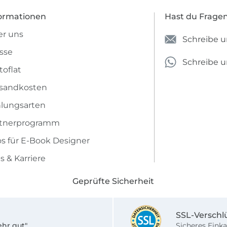
ormationen
Hast du Frage
r uns
Schreibe u
sse
Schreibe 
toflat
sandkosten
lungsarten
rtnerprogramm
os für E-Book Designer
s & Karriere
Geprüfte Sicherheit
SSL-Verschl
ehr gut"
Sicheres Einka