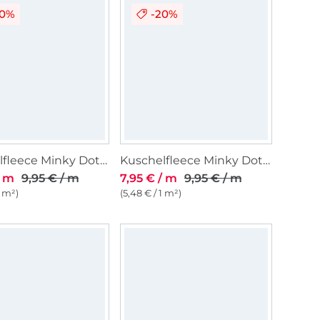
20%
-20%
Kuschelfleece Minky Dots, hellgelb
Kuschelfleece Minky Dots, mint
/ m
9,95 € / m
7,95 € / m
9,95 € / m
1 m²)
(5,48 € / 1 m²)