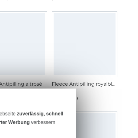
Antipilling altrosé
Fleece Antipilling royalblau
/ m
7,95 € / m
1 m²)
(5,30 € / 1 m²)
Webseite
zuverlässig, schnell
erter Werbung
verbessern