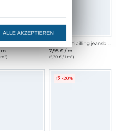
ALLE AKZEPTIEREN
Fleece Antipilling anthrazit
Fleece Antipilling jeansblau
/ m
7,95 € / m
1 m²)
(5,30 € / 1 m²)
-20%