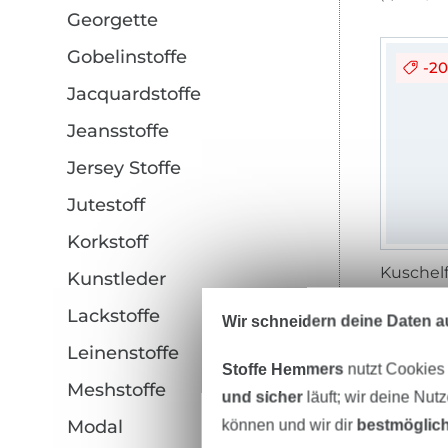
Georgette
Gobelinstoffe
-2
Jacquardstoffe
Jeansstoffe
Jersey Stoffe
Jutestoff
Korkstoff
Kunstleder
7,95 € /
Lackstoffe
(5,48 € / 1
Wir schneidern deine Daten au
Leinenstoffe
Stoffe Hemmers
nutzt Cookies
Meshstoffe
und sicher
läuft; wir deine Nut
Modal
können und wir dir
bestmöglich