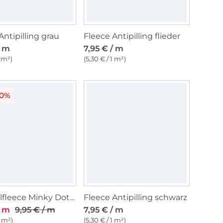
Antipilling grau
Fleece Antipilling flieder
/ m
7,95 € / m
1 m²)
(5,30 € / 1 m²)
20%
Kuschelfleece Minky Dots, wollweiss
Fleece Antipilling schwarz
/ m
9,95 € / m
7,95 € / m
1 m²)
(5,30 € / 1 m²)