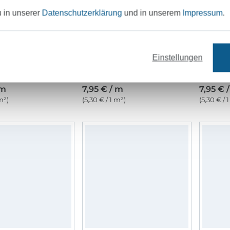
u in unserer
Datenschutzerklärung
und in unserem
Impressum
.
Einstellungen
Fleece Antipilling wollweiss
Fleece Antipilling, taubenblau
 m
7,95 € / m
7,95 € 
m²)
(5,30 € / 1 m²)
(5,30 € / 