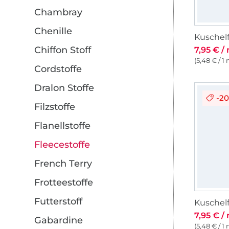
Chambray
Chenille
Chiffon Stoff
7,95 € /
(5,48 € / 1
Cordstoffe
Dralon Stoffe
-2
Filzstoffe
Flanellstoffe
Fleecestoffe
French Terry
Frotteestoffe
Futterstoff
7,95 € /
Gabardine
(5,48 € / 1