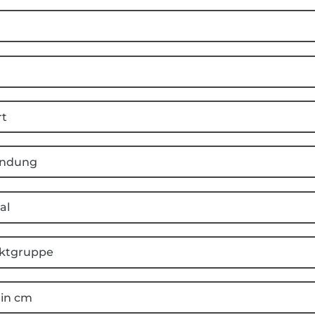
rt
ndung
al
ktgruppe
 in cm