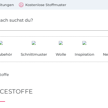
Zu den Produkten springen
Weiter zur Suche
)
Visa, Mastercard, PayPal, Giropay, Kauf auf Rechnung, V
eitungen
Kostenlose Stoffmuster
ubehör
Schnittmuster
Wolle
Inspiration
Ne
toffe
CESTOFFE