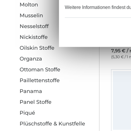
Molton
Weitere Informationen findest d
Musselin
Nesselstoff
Nickistoffe
Oilskin Stoffe
7,95 € /
(5,30 € / 1 
Organza
Ottoman Stoffe
Paillettenstoffe
Panama
Panel Stoffe
Piqué
Plüschstoffe & Kunstfelle