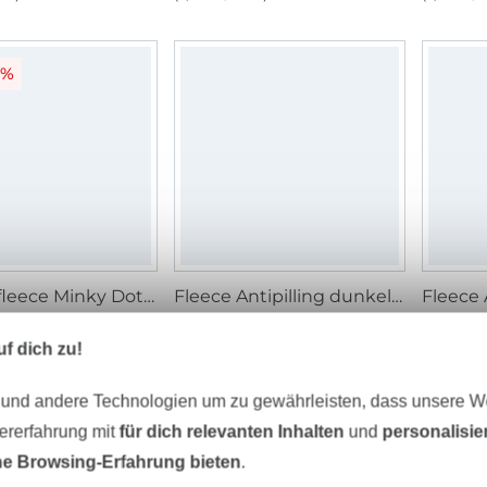
0%
Kuschelfleece Minky Dots, hellblau
Fleece Antipilling dunkelbraun
Fleece 
 m
9,95 € / m
7,95 € / m
7,95 € 
 m)
(5,30 € / 1 m²)
(5,30 € / 
f dich zu!
 und andere Technologien um zu gewährleisten, dass unsere 
zererfahrung mit
für dich relevanten Inhalten
und
personalisi
e Browsing-Erfahrung bieten
.