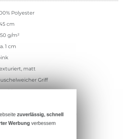
00% Polyester
145 cm
50 g/m²
a. 1 cm
ink
exturiert, matt
uschelweicher Griff
ewirkt
geprägt
lauschig, weich, leicht, elastisch
Webseite
zuverlässig, schnell
erter Werbung
verbessern
KC4008-017