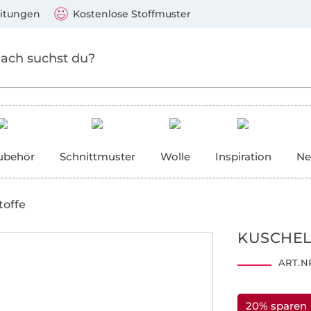
Zum Hauptinhalt springen
Weiter zur Suche
)
Visa, Mastercard, PayPal, Giropay, Kauf auf Rechnung, V
eitungen
Kostenlose Stoffmuster
ubehör
Schnittmuster
Wolle
Inspiration
Ne
toffe
KUSCHEL
ART.NR
20% sparen