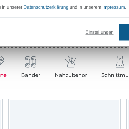
u in unserer
Datenschutzerklärung
und in unserem
Impressum
.
Unser Tipp: Das passt dazu
Einstellungen
rne
Bänder
Nähzubehör
Schnittmu