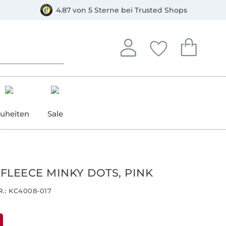
orkasse
4.87 von 5 Sterne bei Trusted Shops
In deinem Konto anmelden o
Du hast keine Artike
Du hast kein
Anmelden
Deine Favorite
Dein W
uheiten
Sale
FLEECE MINKY DOTS, PINK
.:
KC4008-017