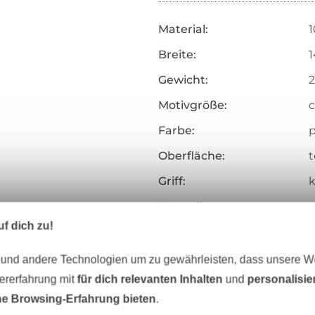
Material:
1
Breite:
Gewicht:
2
Motivgröße:
c
Farbe:
p
Oberfläche:
t
Griff:
k
Herstellungsart:
g
f dich zu!
Veredelung:
Merkmale:
f
 und andere Technologien um zu gewährleisten, dass unsere 
zererfahrung mit
für dich relevanten Inhalten
und
personalisi
Art.Nr.:
e Browsing-Erfahrung bieten
.
Hersteller-Kontaktdaten