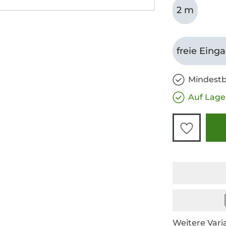
2 m
freie Eing
Mindestb
Auf Lage
Weitere Vari