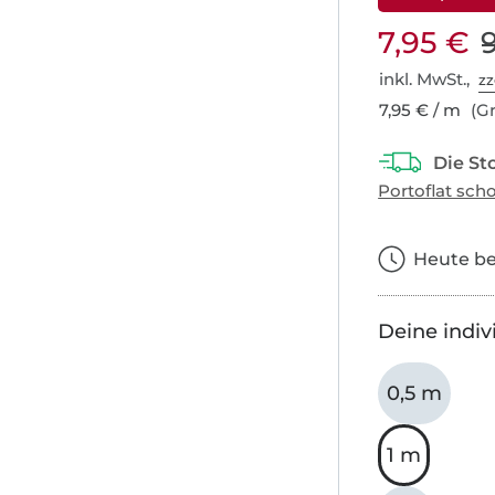
7,95 €
inkl. MwSt.,
zz
7,95 € / m
(Gr
Heute bes
Deine indiv
0,5 m
1 m