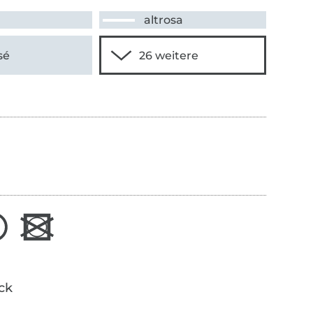
altrosa
sé
ick