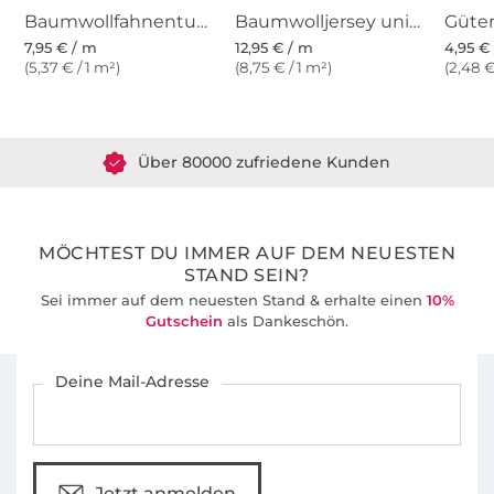
Baumwollfahnentuch, pink
Baumwolljersey uni, pink
7,95 € / m
12,95 € / m
4,95 € 
(5,37 € / 1 m²)
(8,75 € / 1 m²)
(2,48 €
Über 1.8 Millionen Meter Stoff versandfertig
Über 80000 zufriedene Kunden
36 Jahre Erfahrung
MÖCHTEST DU IMMER AUF DEM NEUESTEN
STAND SEIN?
Sei immer auf dem neuesten Stand & erhalte einen
10%
Gutschein
als Dankeschön.
Für den Stoffe Hemmers Newsletter anmelden
Deine Mail-Adresse
Jetzt anmelden