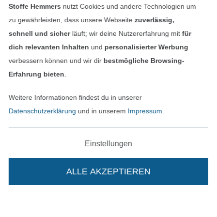
Stoffe Hemmers
nutzt Cookies und andere Technologien um
Finde mehr Inspiration
zu gewährleisten, dass unsere Webseite
zuverlässig,
schnell und sicher
läuft; wir deine Nutzererfahrung mit
für
dich relevanten Inhalten
und
personalisierter Werbung
verbessern können und wir dir
bestmögliche Browsing-
Erfahrung bieten
.
Weitere Informationen findest du in unserer
Datenschutzerklärung
und in unserem
Impressum
.
Einstellungen
In den niederländischen Sh
In den französisch
Nederlands
Français
(France)
ALLE AKZEPTIEREN
Deutsch
Alle Preise inkl. der gesetzl. MwSt.
Die durchgestrichenen Preise entsprechen dem
bisherigen Preis bei Stoffe Hemmers.