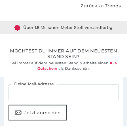
Zurück zu Trends
Über 1.8 Millionen Meter Stoff versandfertig
Über 80000 zufriedene Kunden
MÖCHTEST DU IMMER AUF DEM NEUESTEN
36 Jahre Erfahrung
STAND SEIN?
Sei immer auf dem neuesten Stand & erhalte einen
10%
Gutschein
als Dankeschön.
Für den Stoffe Hemmers Newsletter anmelden
Deine Mail-Adresse
Jetzt anmelden