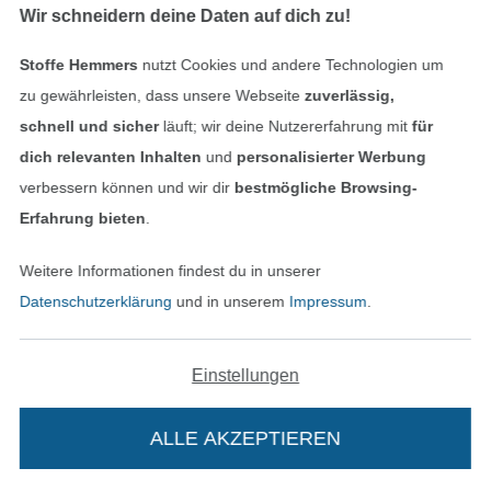
Wir schneidern deine Daten auf dich zu!
Service
Stoffe Hemmers
nutzt Cookies und andere Technologien um
zu gewährleisten, dass unsere Webseite
zuverlässig,
Informationen
schnell und sicher
läuft; wir deine Nutzererfahrung mit
für
dich relevanten Inhalten
und
personalisierter Werbung
verbessern können und wir dir
bestmögliche Browsing-
Erfahrung bieten
.
Hast du Fragen?
Weitere Informationen findest du in unserer
Datenschutzerklärung
und in unserem
Impressum
.
Schreibe uns per E-Mail
Schreibe uns auf WhatsApp
Einstellungen
ALLE AKZEPTIEREN
Geprüfte Sicherheit