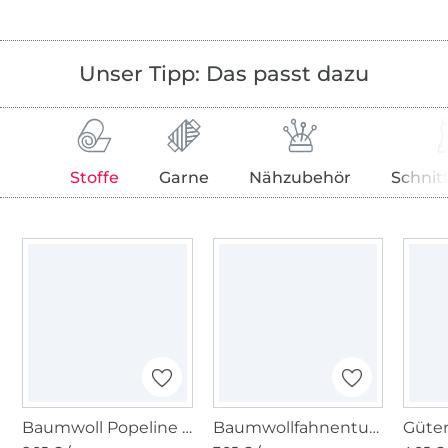
Unser Tipp: Das passt dazu
Stoffe
Garne
Nähzubehör
Schnit
Baumwoll Popeline blau
Baumwollfahnentuch, royalblau