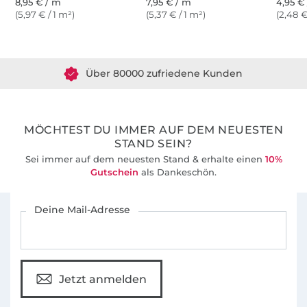
8,95 € / m
7,95 € / m
4,95 € 
(5,97 € / 1 m²)
(5,37 € / 1 m²)
(2,48 €
Über 1.8 Millionen Meter Stoff versandfertig
Über 80000 zufriedene Kunden
36 Jahre Erfahrung
MÖCHTEST DU IMMER AUF DEM NEUESTEN
STAND SEIN?
Sei immer auf dem neuesten Stand & erhalte einen
10%
Gutschein
als Dankeschön.
Für den Stoffe Hemmers Newsletter anmelden
Deine Mail-Adresse
Jetzt anmelden