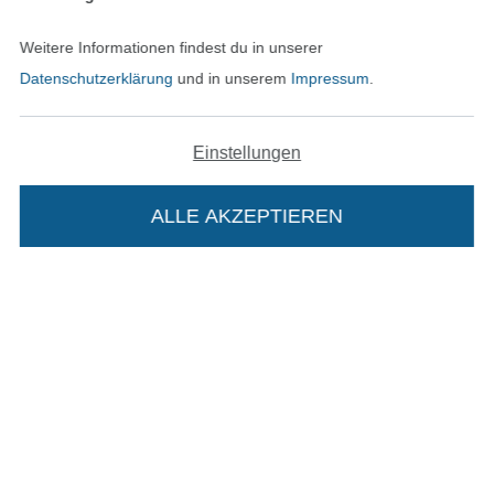
Weitere Informationen findest du in unserer
Datenschutzerklärung
und in unserem
Impressum
.
In den deutschen Shop wechseln (aktuell gewählt
Einstellungen
Impressum
ALLE AKZEPTIEREN
AGB
Datenschutz
Widerrufsrecht
Die Stoffe Hemmers Portoflat:
Kontakt
Beschreibung:
Bestellung widerrufen
Beim Kauf der Portoflat bekommst du sechs