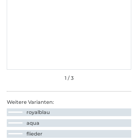
Weitere Varianten:
royalblau
aqua
flieder