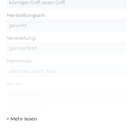
körniger Griff, rauer Griff
Herstellungsart:
gewirkt
Veredelung:
garngefärbt
Merkmale:
dehnbar, leicht, fest
Art.Nr.:
210.621-5027
Hersteller-Kontaktdaten