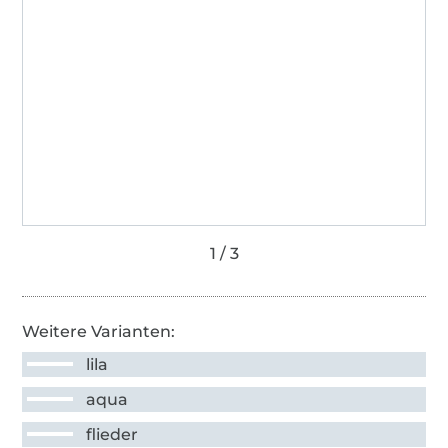
Weitere Varianten:
lila
aqua
flieder