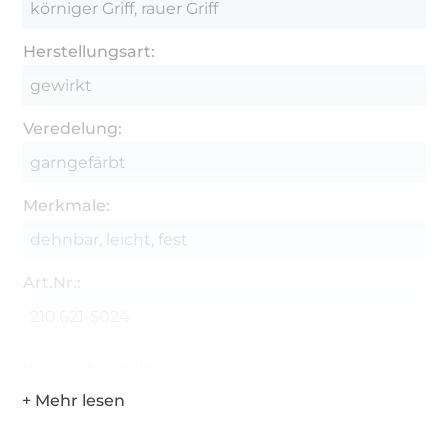
körniger Griff, rauer Griff
Herstellungsart:
gewirkt
Veredelung:
garngefärbt
Merkmale:
dehnbar, leicht, fest
Art.Nr.:
210.621-5024
Hersteller-Kontaktdaten