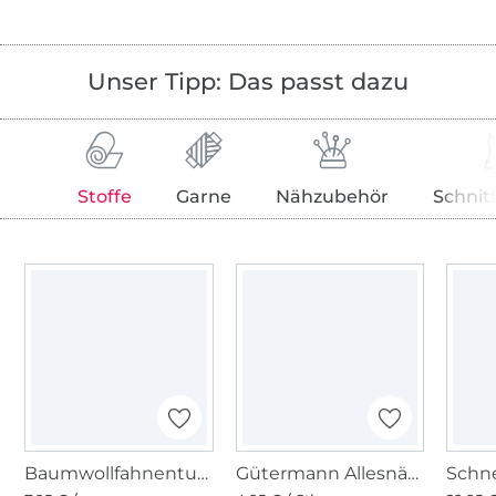
Unser Tipp: Das passt dazu
Stoffe
Garne
Nähzubehör
Schnit
Baumwollfahnentuch, violett
Gütermann Allesnäher (392) signallila