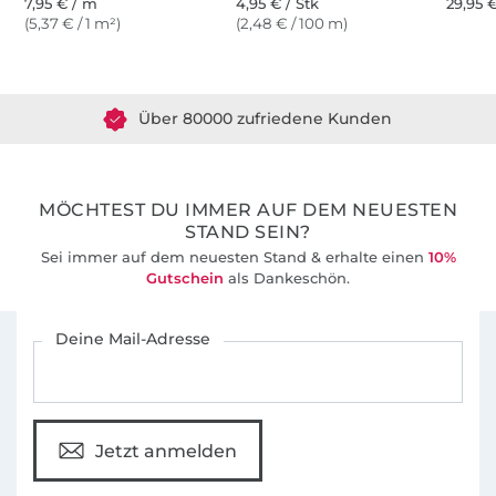
7,95 € / m
4,95 € / Stk
29,95 €
(5,37 € / 1 m²)
(2,48 € / 100 m)
Über 1.8 Millionen Meter Stoff versandfertig
Über 80000 zufriedene Kunden
36 Jahre Erfahrung
MÖCHTEST DU IMMER AUF DEM NEUESTEN
STAND SEIN?
Sei immer auf dem neuesten Stand & erhalte einen
10%
Gutschein
als Dankeschön.
Für den Stoffe Hemmers Newsletter anmelden
Deine Mail-Adresse
Jetzt anmelden