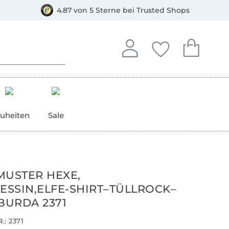
orkasse
4.87 von 5 Sterne bei Trusted Shops
In deinem Konto anmelden o
Du hast keine Artike
Du hast kein
Anmelden
Deine Favorite
Dein W
uheiten
Sale
MUSTER HEXE,
ZESSIN,ELFE-SHIRT–TÜLLROCK–
BURDA 2371
.:
2371