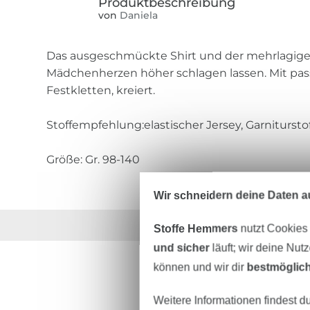
von
Daniela
Das ausgeschmückte Shirt und der mehrlagiger 
Mädchenherzen höher schlagen lassen. Mit passe
Festkletten, kreiert.
Stoffempfehlung:elastischer Jersey, Garniturstoff
Größe: Gr. 98-140
Wir schneidern deine Daten au
Über 1.8 Millionen M
Stoffe Hemmers
nutzt Cookies
und sicher
läuft; wir deine Nut
können und wir dir
bestmöglich
Weitere Informationen findest d