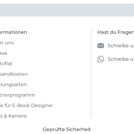
ormationen
Hast du Frage
r uns
Schreibe u
sse
Schreibe 
toflat
sandkosten
lungsarten
rtnerprogramm
os für E-Book Designer
s & Karriere
Geprüfte Sicherheit