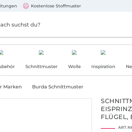
Zum Hauptinhalt springen
Weiter zur Suche
)
Visa, Mastercard, PayPal, Giropay, Kauf auf Rechnung, V
eitungen
Kostenlose Stoffmuster
ubehör
Schnittmuster
Wolle
Inspiration
Ne
r Marken
Burda Schnittmuster
SCHNITT
EISPRIN
FLÜGEL, 
ART.NR