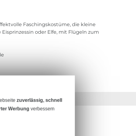
fektvolle Faschingskostüme, die kleine
Eisprinzessin oder Elfe, mit Flügeln zum
de
36 Jahre Erfahrung
Webseite
zuverlässig, schnell
erter Werbung
verbessern
ESTEN STAND SEIN?
0% Gutschein
als Dankeschön.