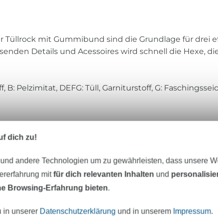
Tüllrock mit Gummibund sind die Grundlage für drei ef
nden Details und Acessoires wird schnell die Hexe, die 
, B: Pelzimitat, DEFG: Tüll, Garniturstoff, G: Faschingssei
f dich zu!
eter Stoff versandfertig
Über 80000 zufriedene Kunden
 und andere Technologien um zu gewährleisten, dass unsere 
zererfahrung mit
für dich relevanten Inhalten
und
personalisi
e Browsing-Erfahrung bieten
.
MÖCHTEST DU IMMER AUF DEM NEU
u in unserer
Datenschutzerklärung
und in unserem
Impressum
.
Sei immer auf dem neuesten Stand & erhalte einen
1