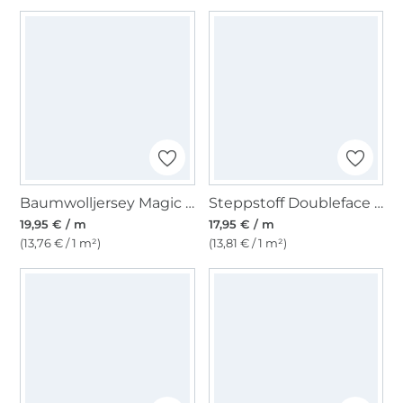
Baumwolljersey Magic UV Bees and Flowers, wollweiß
Steppstoff Doubleface Enjoy Bright Horizon Elephants, pink
19,95 € / m
17,95 € / m
(13,76 € / 1 m²)
(13,81 € / 1 m²)