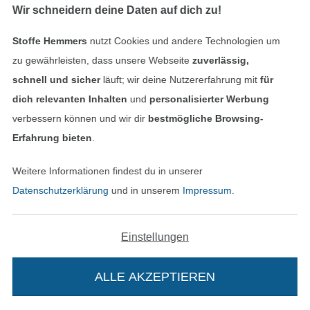
Wir schneidern deine Daten auf dich zu!
Stoffe Hemmers
nutzt Cookies und andere Technologien um
zu gewährleisten, dass unsere Webseite
zuverlässig,
schnell und sicher
läuft; wir deine Nutzererfahrung mit
für
dich relevanten Inhalten
und
personalisierter Werbung
verbessern können und wir dir
bestmögliche Browsing-
French Terry Cute Animals, wollweiß
Baumwolljersey Kleine Ente, hellbraun
Erfahrung bieten
.
16,95 € / m
14,95 € / m
(11,30 € / 1 m²)
(9,97 € / 1 m²)
Weitere Informationen findest du in unserer
Datenschutzerklärung
und in unserem
Impressum
.
Einstellungen
ALLE AKZEPTIEREN
PANEL
PANEL