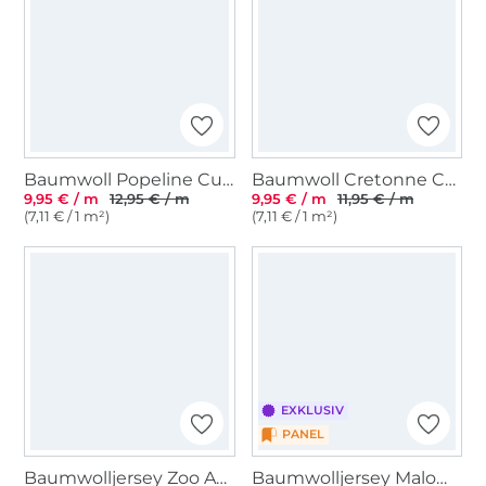
Baumwoll Popeline Cute Animals, beige
Baumwoll Cretonne Coffee Break, wollweiß
9,95 € / m
12,95 € / m
9,95 € / m
11,95 € / m
(7,11 € / 1 m²)
(7,11 € / 1 m²)
EXKLUSIV
PANEL
Baumwolljersey Zoo Animals, creme
Baumwolljersey Malomi Panel Drachenhaut blau 150 x 65 cm