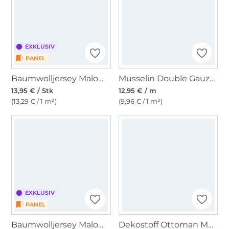
EXKLUSIV
PANEL
Baumwolljersey Malomi Panel Drache, blau 150 x 65 cm
Musselin Double Gauze Waldtiere, weiß
13,95 € / Stk
12,95 € / m
(13,29 € / 1 m²)
(9,96 € / 1 m²)
EXKLUSIV
PANEL
Baumwolljersey Malomi Panel Nachtdrache 150 x 65 cm
Dekostoff Ottoman Music Cats, beige