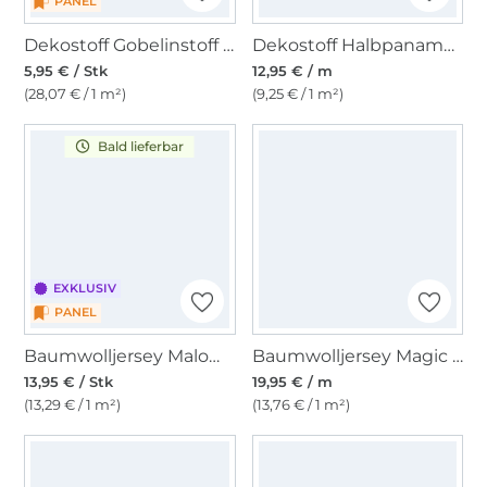
PANEL
Dekostoff Gobelinstoff Panel Dackelfreunde, 46 x 46 cm
Dekostoff Halbpanama Cats in Love
5,95 € / Stk
12,95 € / m
(28,07 € / 1 m²)
(9,25 € / 1 m²)
Bald lieferbar
EXKLUSIV
PANEL
Baumwolljersey Malomi Panel Drache 150 x 65 cm
Baumwolljersey Magic UV Wild Animals, wollweiß
13,95 € / Stk
19,95 € / m
(13,29 € / 1 m²)
(13,76 € / 1 m²)