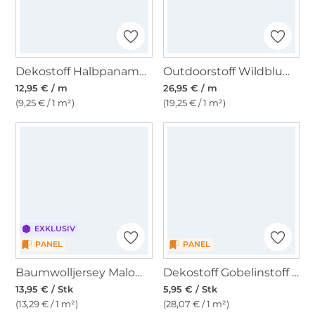
Dekostoff Halbpanama Bienen
Outdoorstoff Wildblumenwiese, hellgrün
12,95 € / m
26,95 € / m
(9,25 € / 1 m²)
(19,25 € / 1 m²)
EXKLUSIV
PANEL
PANEL
Baumwolljersey Malomi Panel If you only knew 150 x 65 cm
Dekostoff Gobelinstoff Panel Krabbe, 46 x 46 cm
13,95 € / Stk
5,95 € / Stk
(13,29 € / 1 m²)
(28,07 € / 1 m²)