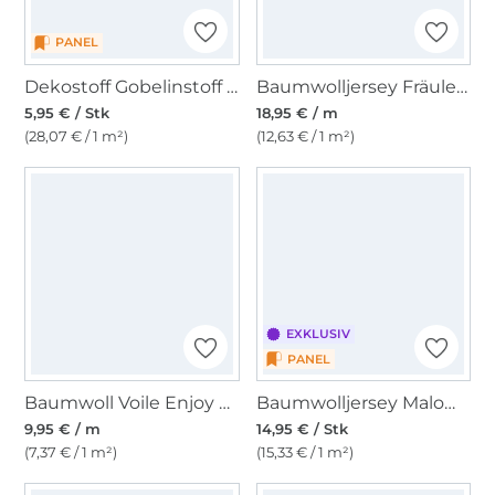
PANEL
Dekostoff Gobelinstoff Panel Schildkröte, 46 x 46 cm
Baumwolljersey Fräulein von Julie Kühe, wollweiß
5,95 € / Stk
18,95 € / m
(28,07 € / 1 m²)
(12,63 € / 1 m²)
EXKLUSIV
PANEL
Baumwoll Voile Enjoy Bright Horizon Elephants, pink
Baumwolljersey Malomi Schneeeule 150 x 65 cm
9,95 € / m
14,95 € / Stk
(7,37 € / 1 m²)
(15,33 € / 1 m²)