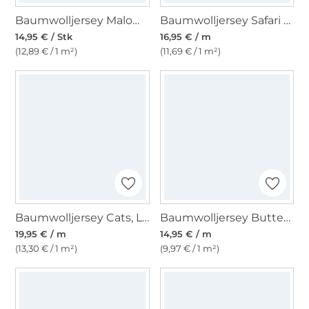
Baumwolljersey Malomi Panel Fröhliche Schmetterlinge, dunkelblau 145 x 80cm
Baumwolljersey Safari Animals, wollweiß
14,95 € / Stk
16,95 € / m
(12,89 € / 1 m²)
(11,69 € / 1 m²)
Baumwolljersey Cats, Ladybugs & Butterflies, weiß
Baumwolljersey Butterflies, wollweiß
19,95 € / m
14,95 € / m
(13,30 € / 1 m²)
(9,97 € / 1 m²)