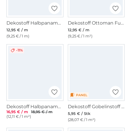
Dekostoff Halbpanama Cat Wildlife Art
Dekostoff Ottoman Funny Cats, beige
12,95 € / m
12,95 € / m
(9,25 € / 1 m)
(9,25 € / 1 m²)
-11%
PANEL
Dekostoff Halbpanama Little Sheep, beige
Dekostoff Gobelinstoff Panel Dogs Ride, 46 x 46 cm
16,95 € / m
18,95 € / m
5,95 € / Stk
(12,11 € / 1 m²)
(28,07 € / 1 m²)