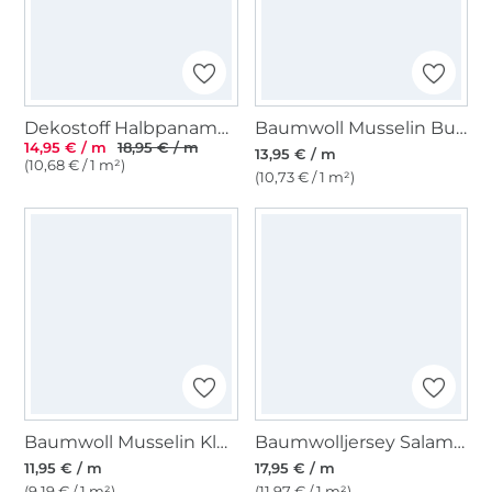
Dekostoff Halbpanama Cute Cats, Digitaldruck
Baumwoll Musselin Butterfly Dream, wollweiß
14,95 € / m
18,95 € / m
13,95 € / m
(10,68 € / 1 m²)
(10,73 € / 1 m²)
Baumwoll Musselin Kleiner Wal, weiß
Baumwolljersey Salamander, aqua
11,95 € / m
17,95 € / m
(9,19 € / 1 m²)
(11,97 € / 1 m²)