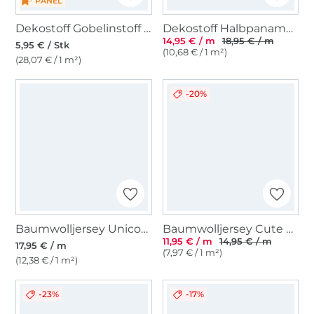
PANEL
Dekostoff Gobelinstoff Panel Running Horse, 46 x 46 cm
Dekostoff Halbpanama Cute Dogs, Digitaldruck
14,95 € / m
18,95 € / m
5,95 € / Stk
(10,68 € / 1 m²)
(28,07 € / 1 m²)
-20%
Baumwolljersey Unicorn, multicolor
Baumwolljersey Cute Animals, royalblau
11,95 € / m
14,95 € / m
17,95 € / m
(7,97 € / 1 m²)
(12,38 € / 1 m²)
-23%
-17%