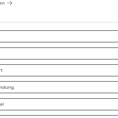
en
rt
ndung
al