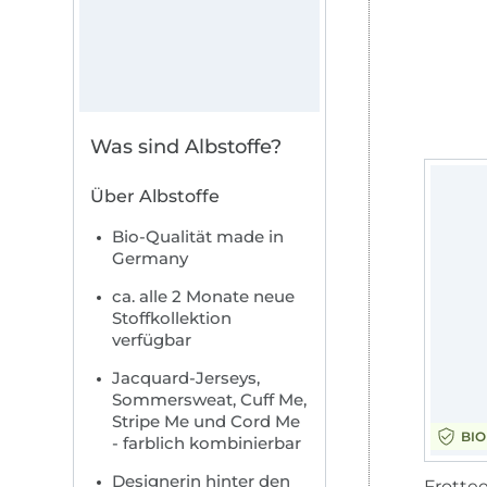
Was sind Albstoffe?
Über Albstoffe
Bio-Qualität made in
Germany
ca. alle 2 Monate neue
Stoffkollektion
BIO
BIO
verfügbar
Jacquard-Jerseys,
Sommersweat, Cuff Me,
26,95 €
10,95 €
Stripe Me und Cord Me
(16,84 € /
(9,95 € / 
BIO
- farblich kombinierbar
Designerin hinter den