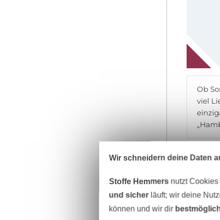
Ob Som
viel L
einzi
„Hamb
Stoffe
Wir schneidern deine Daten au
Stoffe Hemmers
nutzt Cookies
und sicher
läuft; wir deine Nut
können und wir dir
bestmöglich