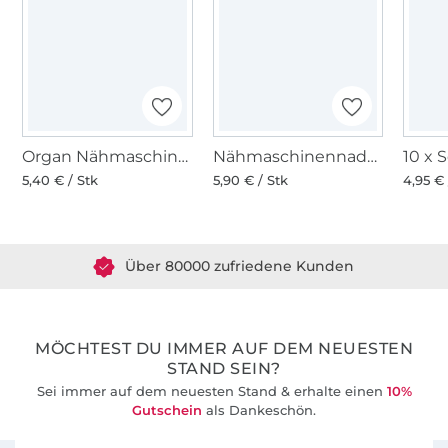
Organ Nähmaschinennadeln 130/705 H SUK, Jersey 70-100
Nähmaschinennadeln 130/705, Jersey 70-90
5,40 € / Stk
5,90 € / Stk
4,95 € 
Über 1.8 Millionen Meter Stoff versandfertig
Über 80000 zufriedene Kunden
36 Jahre Erfahrung
MÖCHTEST DU IMMER AUF DEM NEUESTEN
STAND SEIN?
Sei immer auf dem neuesten Stand & erhalte einen
10%
Gutschein
als Dankeschön.