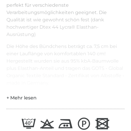
perfekt für verschiedenste
Verarbeitungsmöglichkeiten geeignet. Die
Qualität ist wie gewohnt schön fest (dank
hochwertiger Dtex 44 Lycra® Elasthan-
Ausrüstung)
Die Höhe des Bündchens beträgt ca. 7,5 cm bei
einer Lauflänge von komfortablen 140 cm!
Hergestellt wurden sie aus 95% kbA-Baumwolle
plus Elasthan-Anteil und tragen das GOTS - Global
Organic Textile Standard - Zertifikat von Albstoffe -
made in Germany.