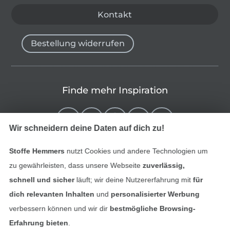
Kontakt
Bestellung widerrufen
Finde mehr Inspiration
Wir schneidern deine Daten auf dich zu!
Stoffe Hemmers
nutzt Cookies und andere Technologien um
zu gewährleisten, dass unsere Webseite
zuverlässig,
schnell und sicher
läuft; wir deine Nutzererfahrung mit
für
dich relevanten Inhalten
und
personalisierter Werbung
verbessern können und wir dir
bestmögliche Browsing-
In den niederländischen Sh
In den französisch
Nederlands
Français
Erfahrung bieten
.