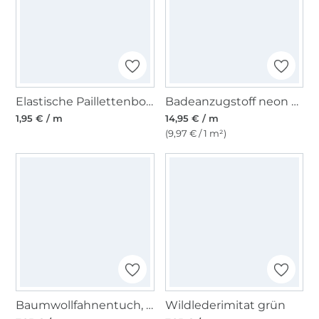
Elastische Paillettenborte 30 mm silber
Badeanzugstoff neon pink
1,95 € / m
14,95 € / m
(9,97 € / 1 m²)
Baumwollfahnentuch, gelbgrün
Wildlederimitat grün