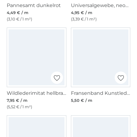
Pannesamt dunkelrot
Universalgewebe, neongelb
4,49 € / m
4,95 € / m
(3,10 € / 1 m²)
(3,39 € / 1 m²)
Wildlederimitat hellbraun
Fransenband Kunstleder 12 cm graubraun
7,95 € / m
5,50 € / m
(5,52 € / 1 m²)