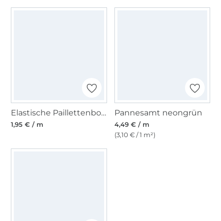
Elastische Paillettenborte 30 mm weiss
Pannesamt neongrün
1,95 € / m
4,49 € / m
(3,10 € / 1 m²)