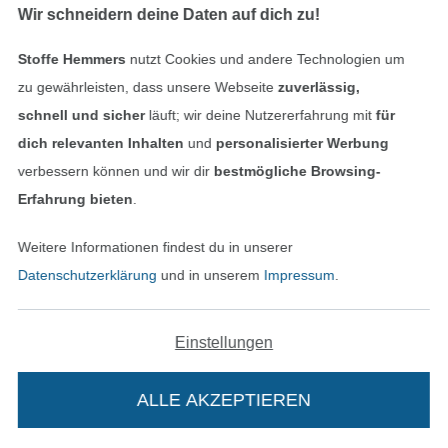
Wir schneidern deine Daten auf dich zu!
Stoffe Hemmers
nutzt Cookies und andere Technologien um
zu gewährleisten, dass unsere Webseite
zuverlässig,
schnell und sicher
läuft; wir deine Nutzererfahrung mit
für
DIGITAL
DIGITAL
dich relevanten Inhalten
und
personalisierter Werbung
E-Book Fibre Mood Bluse Logan
E-Book Fibre Mood Bluse Libbie
verbessern können und wir dir
bestmögliche Browsing-
15,95 € / Stk
15,95 € / Stk
Erfahrung bieten
.
Weitere Informationen findest du in unserer
Datenschutzerklärung
und in unserem
Impressum
.
Einstellungen
DIGITAL
DIGITAL
ALLE AKZEPTIEREN
E-Book Fibre Mood Bluse Lee
E-Book Fibre Mood Bluse Mimi
15,95 € / Stk
13,95 € / Stk