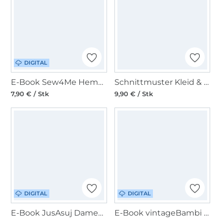
DIGITAL
E-Book Sew4Me Hemdbluse RENA Damen
Schnittmuster Kleid & Top, Burda 5737
7,90 € / Stk
9,90 € / Stk
DIGITAL
DIGITAL
E-Book JusAsuj Damenbluse Berry
E-Book vintageBambi Lera Bluse