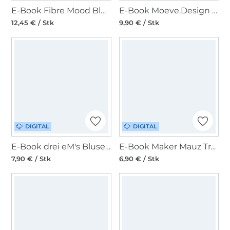
E-Book Fibre Mood Bluse Tesni
E-Book Moeve.Design Jumpsuit, Bluse, Hose Flora Damen
12,45 € / Stk
9,90 € / Stk
DIGITAL
DIGITAL
E-Book drei eM's Blusenshirt Weidach 1
E-Book Maker Mauz Trachtenmieder + Dirndlbluse Susal
7,90 € / Stk
6,90 € / Stk