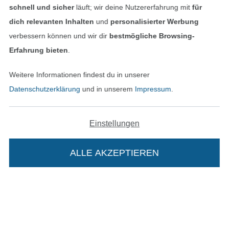
Impressum
schnell und sicher
läuft; wir deine Nutzererfahrung mit
für
dich relevanten Inhalten
und
personalisierter Werbung
AGB
verbessern können und wir dir
bestmögliche Browsing-
Erfahrung bieten
.
Datenschutz
Weitere Informationen findest du in unserer
Widerrufsrecht
Datenschutzerklärung
und in unserem
Impressum
.
Kontakt
Einstellungen
Bestellung widerrufen
ALLE AKZEPTIEREN
In deinen Warenkorb
Finde mehr Inspiration