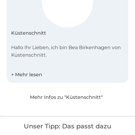
Küstenschnitt
Hallo Ihr Lieben, ich bin Bea Birkenhagen von
Küstenschnitt.
Ich wohne in Schleswig-Holstein, an der
schönen Ostsee. Das Nähen ist mir in die
Wiege gelegt worden. Schon meine Oma hat
für uns alles genäht und ich bin in ihre
Mehr Infos zu "Küstenschnitt"
Fußstapfen getreten. Meine Schnitte werden
mit Unterstützung von zwei
Schneiderinnen/Schnittdirectricen mit einem
professionellen CAD-Programm erstellt.
Unser Tipp: Das passt dazu
Dadurch kann sorgfältig gradiert werden und