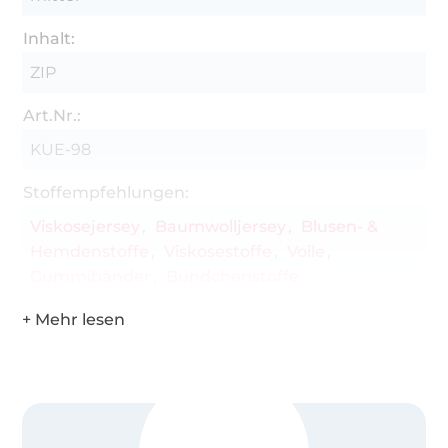
Inhalt:
ZIP
Art.Nr.:
KUE-98
Stoffempfehlungen:
Viskosejersey
Baumwolljersey
Blusen- &
Hemdenstoffe
Viskosestoffe
Voile
Gummibänder
Bündchenstoffe