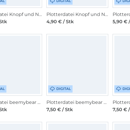
TAL
DIGITAL
DIG
Plotterdatei Knopf und Nadel Kleiner Drache
Plotterdatei Knopf und Nadel Tasche mit Wildblumen 3er Set
 Stk
4,90 € / Stk
5,90 € 
TAL
DIGITAL
DIG
Plotterdatei beemybear Time for coffee
Plotterdatei beemybear Time for tea
 Stk
7,50 € / Stk
7,50 € 