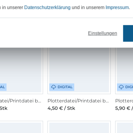
u in unserer
Datenschutzerklärung
und in unserem
Impressum
.
Plotterdatei MiToSa-Kreativ Queen & King of Hearts
Plotterdatei/Schneidedatei beemybear Tüte voller Liebe
 Stk
7,50 € / Stk
7,50 € 
Einstellungen
TAL
DIGITAL
DIG
Plotterdatei/Printdatei beemybear Freundschaftsrezept
Plotterdatei/Printdatei beemybear Familienrezept
 Stk
4,50 € / Stk
5,90 € 