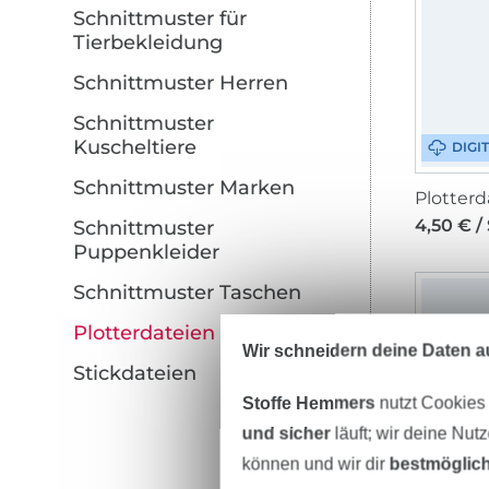
Schnittmuster für
Tierbekleidung
Schnittmuster Herren
Schnittmuster
Kuscheltiere
DIGI
Schnittmuster Marken
4,50 € /
Schnittmuster
Puppenkleider
Schnittmuster Taschen
Plotterdateien
Wir schneidern deine Daten au
Stickdateien
Stoffe Hemmers
nutzt Cookies
und sicher
läuft; wir deine Nut
können und wir dir
bestmöglich
DIGI