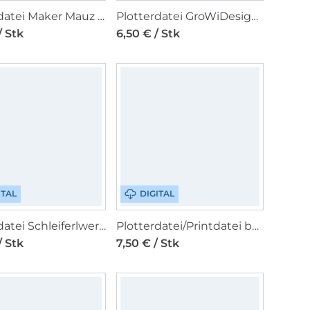
Plotterdatei Maker Mauz Geburtstagskarte
Plotterdatei GroWiDesign Katzen Baukasten
/ Stk
6,50 € / Stk
ITAL
DIGITAL
Plotterdatei Schleiferlwerk Leo Herz
Plotterdatei/Printdatei beemybear Merry Snailmas
/ Stk
7,50 € / Stk