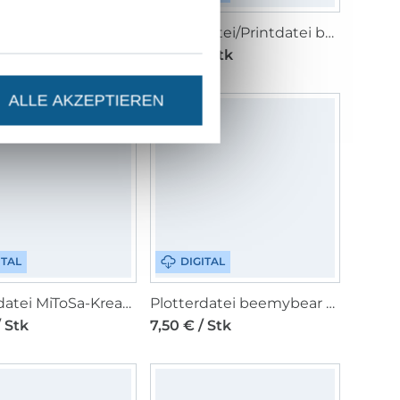
Plotterdatei beemybear Tierisch cool
Plotterdatei/Printdatei beemybear Glücksrezept
/ Stk
4,50 € / Stk
ALLE AKZEPTIEREN
ITAL
DIGITAL
Plotterdatei MiToSa-Kreativ Lemon Squeezy
Plotterdatei beemybear Freundschaft
/ Stk
7,50 € / Stk