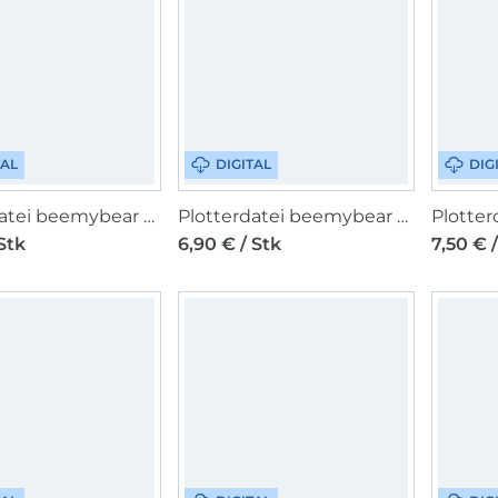
TAL
DIGITAL
DIG
Plotterdatei beemybear Weekend Vibes
Plotterdatei beemybear Zum Abschied
Stk
6,90 € / Stk
7,50 € 