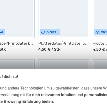
TAL
DIGITAL
DIG
Plotterdatei/Printdatei beemybear Winterrezept
Plotterdatei/Printdatei beemybear Weihnachtsrezept
 Stk
4,50 € / Stk
4,50 € 
f dich zu!
 und andere Technologien um zu gewährleisten, dass unsere 
zererfahrung mit
für dich relevanten Inhalten
und
personalisi
e Browsing-Erfahrung bieten
.
TAL
DIGITAL
DIG