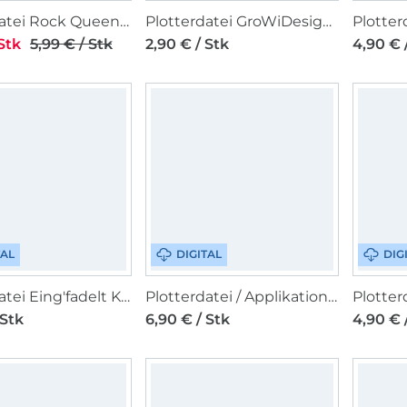
Plotterdatei Rock Queen Mohnblumen
Plotterdatei GroWiDesign Oster Geschenk Anhänger
Stk
5,99 € / Stk
2,90 € / Stk
4,90 € 
TAL
DIGITAL
DIG
Plotterdatei Eing'fadelt Kolibri
Plotterdatei / Applikationsvorlage Schleiferlwerk Letter League
 Stk
6,90 € / Stk
4,90 € 