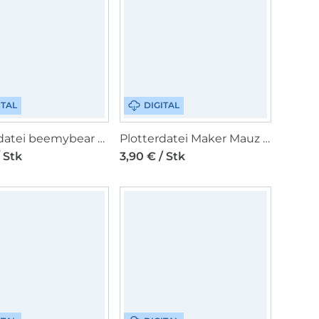
ITAL
DIGITAL
Plotterdatei beemybear Zitronenduft
Plotterdatei Maker Mauz Boho Mandala
/ Stk
3,90 € / Stk