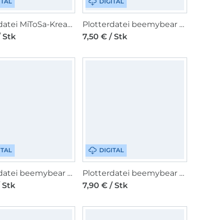
ITAL
DIGITAL
Plotterdatei MiToSa-Kreativ Sound Bunny Family
Plotterdatei beemybear Taschenfieber 2
/ Stk
7,50 € / Stk
ITAL
DIGITAL
Plotterdatei beemybear Affirmationen Kids
Plotterdatei beemybear Bierdurst
/ Stk
7,90 € / Stk