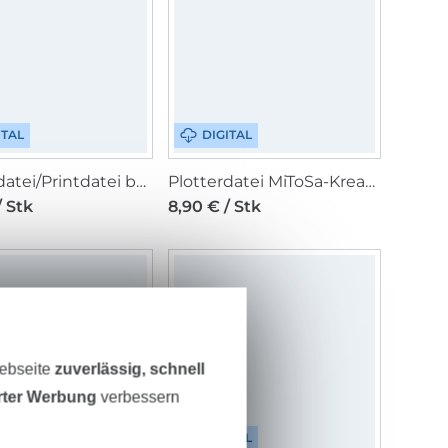
ITAL
DIGITAL
Plotterdatei/Printdatei beemybear Neujahrsrezept
Plotterdatei MiToSa-Kreativ Pferdeliebe
/ Stk
8,90 € / Stk
Webseite
zuverlässig, schnell
erter Werbung
verbessern
ITAL
DIGITAL